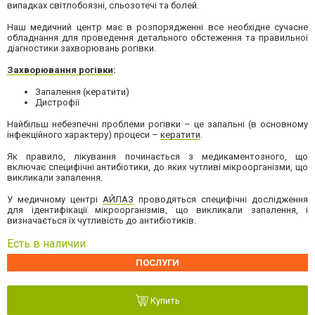
випадках світлобоязні, сльозотечі та болей.
Наш медичний центр має в розпорядженні все необхідне сучасне
обладнання для проведення детального обстеження та правильної
діагностики захворювань рогівки.
Захворювання рогівки
:
Запалення (кератити)
Дистрофії
Найбільш небезпечні проблеми рогівки – це запальні (в основному
інфекційного характеру) процеси –
кератити
.
Як правило, лікування починається з медикаментозного, що
включає специфічні антибіотики, до яких чутливі мікроорганізми, що
викликали запалення.
У медичному центрі
АЙЛАЗ
проводяться специфічні дослідження
для ідентифікації мікроорганізмів, що викликали запалення, і
визначається їх чутливість до антибіотиків.
Есть в наличии
ПОСЛУГИ
Купить