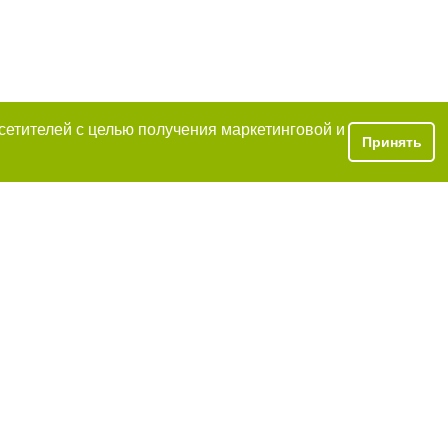
осетителей с целью получения маркетинговой и
Принять
словии
ий обязательно
иже второго
закону.
ецпроект",
тся на правах