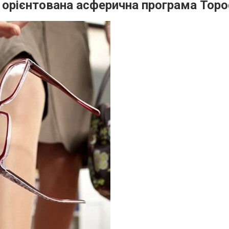
 орієнтована асферична програма Topog