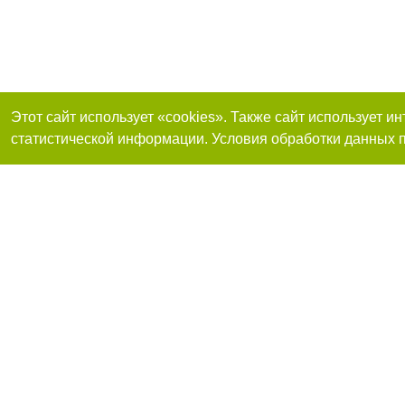
Этот сайт использует «cookies». Также сайт использует 
статистической информации. Условия обработки данных п
Реклама на сайте
Присоединяйтесь 
Работа в нашей компании
Франшиза "CitySites"
О нас
Контакты
+38 (063) 734-84-32
По вопросам рекламы: +38 (063) 734-84-32. E-mail:
Допускается цити
reklama@44.ua
размещения в тек
размещение прямо
абзаца в тексте 
E-mail редакции:
news@44.ua
Материалы с плаш
"Политические но