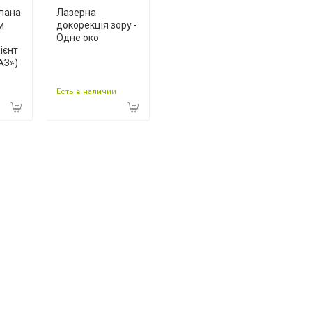
апана
Лазерна
м
докорекція зору -
Одне око
ієнт
АЗ»)
Есть в наличии