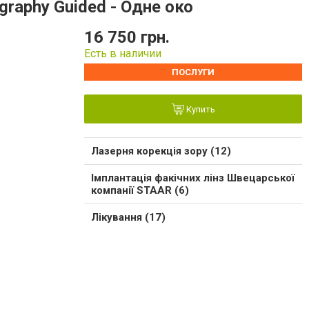
raphy Guided - Одне око
16 750 грн.
Есть в наличии
ПОСЛУГИ
Купить
Лазерня корекція зору (12)
Імплантація факічних лінз Швецарської
компанії STAAR (6)
Лікування (17)