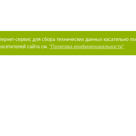
интернет-сервис для сбора технических данных касательно п
осетителей сайта см.
"Политика конфиденциальности"
к нам :
Авторы проекта
рование материалов без получения предварительного согласия 44.ua при у
сте обязательной ссылки на 44.ua - Сайт города Киева. Для интернет-издан
й, открытой для поисковых систем гиперссылки на цитируемые статьи не н
или в качестве источника. Нарушение исключительных прав преследуется по 
ками "Новости компаний", "Промо", "Партнерский материал", "Партнерский сп
вости", "Пресс-релиз", "PR", "Официально", "Политическая реклама" публикую