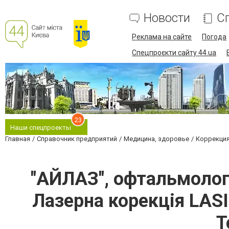
Новости
С
Реклама на сайте
Погода
Спецпроєкти сайту 44.ua
23
Наши спецпроекты
Главная
Справочник предприятий
Медицина, здоровье
Коррекция
"АЙЛАЗ", офтальмологи
Лазерна корекція LAS
T