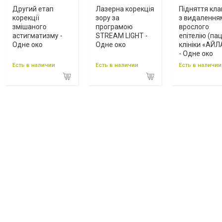
Другий етап
Лазерна корекція
Підняття кл
корекції
зору за
з видалення
змішаного
програмою
врослого
астигматизму -
STREAM LIGHT -
епітелію (пац
Одне око
Одне око
клініки «АЙЛ
- Одне око
Есть в наличии
Есть в наличии
Есть в наличии