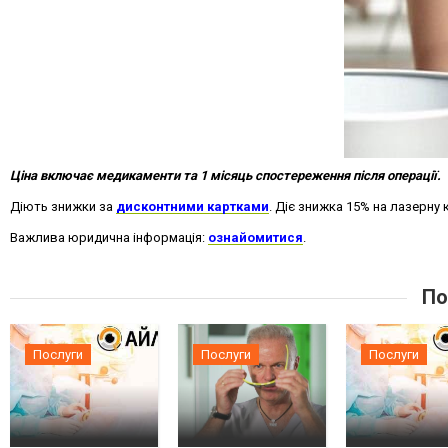
Ціна включає медикаменти та 1 місяць спостереження після операції.
Діють знижки за
дисконтними картками
.
Діє знижка 15% на лазерну 
Важлива юридична інформація:
ознайомитися
.
По
Послуги
Послуги
Послуги