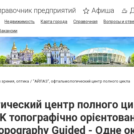
правочник предприятий
Афиша
Д
Недвижимость
Карта города
Справочная
Вопросы и отв
Вакансии
 зрения, оптика
"АЙЛАЗ", офтальмологический центр полного цикла
ческий центр полного цик
IK топографічно орієнтова
opography Guided - Одне о