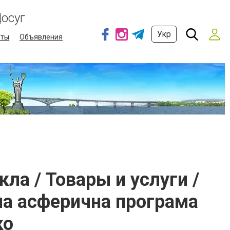
осуг
Укр
еты
Объявления
ла / Товары и услуги /
на асферична програма
ко