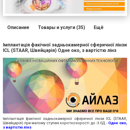
Описание
Товары и услуги (35)
Ещё
Імплантація факічної задньокамерної сферичної лінзи
ICL (STAAR, Швейцарія) Одне око, з вартістю лінз
Імплантація факічної задньокамерної сферичної лінзи ICL (STAAR,
Швейцарія) при малому ступені короткозорості до -3.0Д -
Одне око,
з вартістю лінз