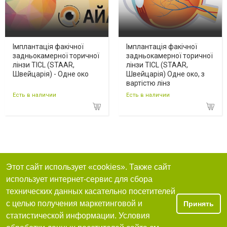
Імплантація факічної
Імплантація факічної
задньокамерної торичної
задньокамерної торичної
лінзи TICL (STAAR,
лінзи TICL (STAAR,
Швейцарія) - Одне око
Швейцарія) Одне око, з
вартістю лінз
Есть в наличии
Есть в наличии
Этот сайт использует «cookies». Также сайт
использует интернет-сервис для сбора
технических данных касательно посетителей
с целью получения маркетинговой и
Принять
статистической информации. Условия