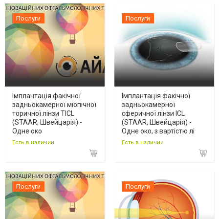
Послуги
Послуги
Імплантація факічної
Імплантація факічної
задньокамерної міопічної
задньокамерної
торичної лінзи TICL
сферичної лінзи ICL
(STAAR, Швейцарія) -
(STAAR, Швейцарія) -
Одне око
Одне око, з вартістю лі
Есть в наличии
Есть в наличии
Послуги
Послуги