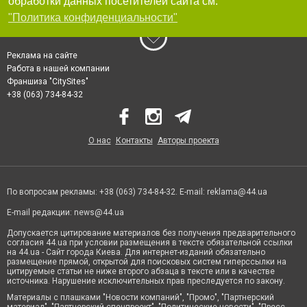
обработки данных посетителей сайта см.
"Политика конфиденциальности"
Реклама на сайте
Работа в нашей компании
Франшиза "CitySites"
+38 (063) 734-84-32
О нас
Контакты
Авторы проекта
По вопросам рекламы: +38 (063) 734-84-32. E-mail:
reklama@44.ua
E-mail редакции:
news@44.ua
Допускается цитирование материалов без получения предварительного
согласия 44.ua при условии размещения в тексте обязательной ссылки
на 44.ua - Сайт города Киева. Для интернет-изданий обязательно
размещение прямой, открытой для поисковых систем гиперссылки на
цитируемые статьи не ниже второго абзаца в тексте или в качестве
источника. Нарушение исключительных прав преследуется по закону.
Материалы с плашками "Новости компаний", "Промо", "Партнерский