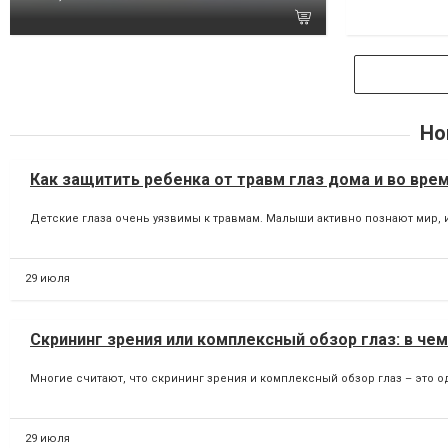
Но
Как защитить ребенка от травм глаз дома и во вре
Детские глаза очень уязвимы к травмам. Малыши активно познают мир, 
29 июля
Скрининг зрения или комплексный обзор глаз: в че
Многие считают, что скрининг зрения и комплексный обзор глаз – это од
29 июля