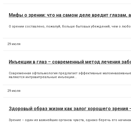
Мифы о зрении: что на самом деле вредит глазам, 
О зрении составлено, пожалуй, больше бытовых убеждений, чем о любом 
29 июля
Инъекции в глаз – современный метод лечения заб
Современная офтальмология предлагает эффективные малоинвазивные ме
являются интравитреальные инъекции...
29 июля
Здоровый образ жизни как залог хорошего зрения 
Зрение – один из важнейших органов чувств, однако беречь его начина