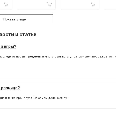
Показать еще
вости и статьи
мя игры?
исследуют новые предметы и много двигаются, поэтому риск повреждения гла
м разница?
на и та же процедура. На самом деле, между...