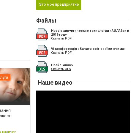
Это мое предприятие
Файлы
Новые хирургические технологии «АЙЛАЗа» в
2019 году
Скачать PDF
VI конференція «Бачити світ своїми очима»
Скачать PDF
Прайс клініки
Скачать XLS
луги
Наше видео
вання
окості
в наличии