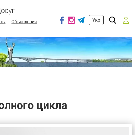
осуг
Укр
еты
Объявления
олного цикла