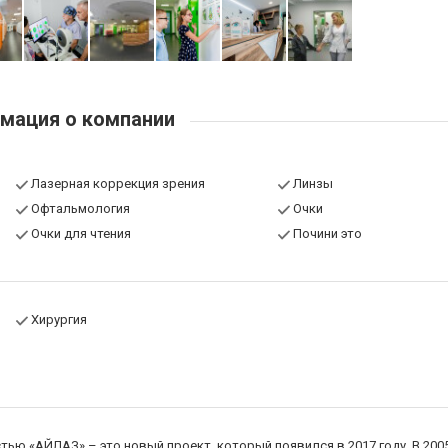
мация о компании
Лазерная коррекция зрения
Линзы
Офтальмология
Очки
Очки для чтения
Почини это
Хирургия
ью «АЙЛАЗ» – это новый проект, который появился в 2017 году. В 200