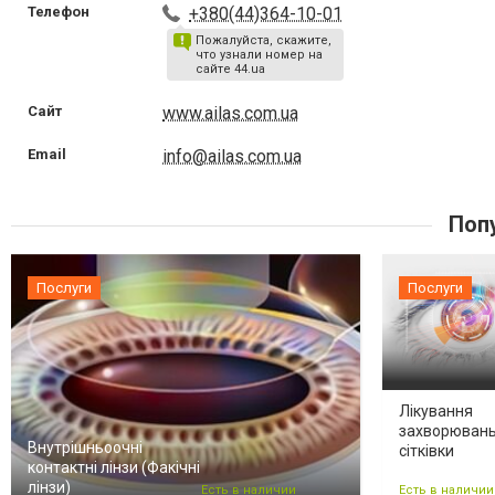
Телефон
+380(44)364-10-01
Пожалуйста, скажите,
что узнали номер на
сайте 44.ua
Сайт
www.ailas.com.ua
Email
info@ailas.com.ua
Поп
Послуги
Послуги
Лікування
захворюван
Внутрішньоочні
сітківки
контактні лінзи (Факічні
лінзи)
Есть в наличии
Есть в наличии