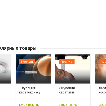
улярные товары
Послуги
Послуги
Пос
Лікування
Лікування
Ліку
ь
кератоконусу
кератитів
косо
Есть в наличии
Есть в наличии
Есть 