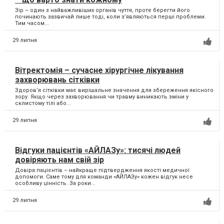
Зір – один з найважливіших органів чуття, проте берегти його
починають зазвичай лише тоді, коли з’являються перші проблеми.
Тим часом...
29 липня
Вітректомія – сучасне хірургічне лікування
захворювань сітківки
Здоров’я сітківки має вирішальне значення для збереження якісного
зору. Якщо через захворювання чи травму виникають зміни у
склистому тілі або...
29 липня
Відгуки пацієнтів «АЙЛАЗу»: тисячі людей
довіряють нам свій зір
Довіра пацієнтів – найкраще підтвердження якості медичної
допомоги. Саме тому для команди «АЙЛАЗу» кожен відгук несе
особливу цінність. За роки...
29 липня