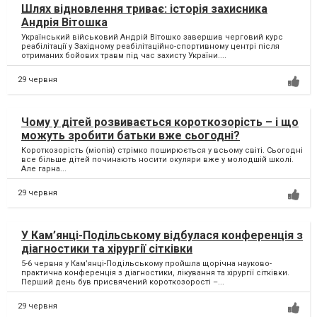
Шлях відновлення триває: історія захисника
Андрія Вітошка
Український військовий Андрій Вітошко завершив черговий курс
реабілітації у Західному реабілітаційно-спортивному центрі після
отриманих бойових травм під час захисту України....
29 червня
Чому у дітей розвивається короткозорість – і що
можуть зробити батьки вже сьогодні?
Короткозорість (міопія) стрімко поширюється у всьому світі. Сьогодні
все більше дітей починають носити окуляри вже у молодшій школі.
Але гарна...
29 червня
У Кам’янці-Подільському відбулася конференція з
діагностики та хірургії сітківки
5-6 червня у Кам’янці-Подільському пройшла щорічна науково-
практична конференція з діагностики, лікування та хірургії сітківки.
Перший день був присвячений короткозорості –...
29 червня