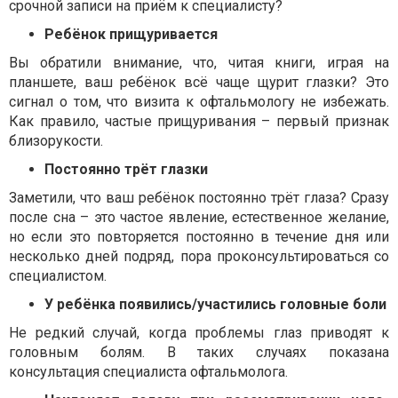
срочной записи на при
ё
м к специалисту?
Реб
ё
нок прищуривается
Вы обратили внимание, что, читая книги, играя на
планшете, ваш реб
ё
нок вс
ё
чаще щурит глазки? Это
сигнал о том, что визита к офтальмологу не избежать.
Как правило, частые прищуривания – первый признак
близорукости.
П
остоянно тр
ё
т глазки
Заметили, что ваш ребёнок постоянно тр
ё
т глаза? Сразу
после сна – это частое явление, естественное желание,
но если это повторяется постоянно в течение дня или
несколько дней подряд, пора проконсультироваться со
специалистом.
У ребёнка появились/участились головные боли
Не редкий случай, когда проблемы глаз приводят к
головным болям. В таких случаях показана
консультация специалиста офтальмолога.