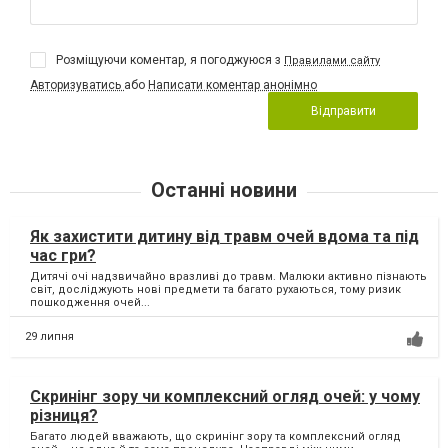
Розміщуючи коментар, я погоджуюся з
Правилами сайту
Авторизуватись
або
Написати коментар анонімно
Відправити
Останні новини
Як захистити дитину від травм очей вдома та під
час гри?
Дитячі очі надзвичайно вразливі до травм. Малюки активно пізнають
світ, досліджують нові предмети та багато рухаються, тому ризик
пошкодження очей...
29 липня
Скринінг зору чи комплексний огляд очей: у чому
різниця?
Багато людей вважають, що скринінг зору та комплексний огляд