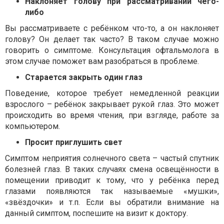
Наклоняет голову при рассматривании чего-
либо
Вы рассматриваете с реб
ё
нком что-то, а он наклоняет
голову? Он делает так часто? В таком случае можно
говорить о симптоме. Консультация офтальмолога в
этом случае поможет вам разобраться в проблеме.
Старается закрыть один глаз
Поведение, которое требует немедленной реакции
взрослого – реб
ё
нок закрывает рукой глаз. Это может
происходить во время чтения, при взгляде, работе за
компьютером.
Просит приглушить свет
Симптом неприятия солнечного света
–
частый спутник
болезней глаз. В таких случаях смена освещ
ё
нности в
помещении приводит к тому, что у реб
ё
нка перед
глазами появляются так называемые «мушки»,
«зв
ё
здочки» и т.п. Если вы обратили внимание на
данный симптом, поспешите на визит к доктору.