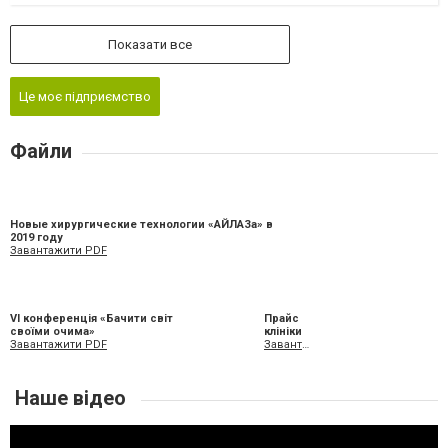
Показати все
Це моє підприємство
Файли
Новые хирургические технологии «АЙЛАЗа» в
2019 году
Завантажити PDF
VI конференція «Бачити світ
Прайс
своїми очима»
клініки
Завантажити PDF
Завантажити XLS
Наше відео