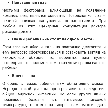
Покраснение глаз
Частыми факторами, влияющими на появление
красных глаз
,
является сквозняк
.
Покраснение глаз
–
первый признак наступления конъюнктивита. При
любом из этих сценариев консультация доктора
рекомендована.
Глазки реб
ё
нка «не стоят на одном месте»
Если глазные яблоки малыша постоянно двигаются и
ему непросто сфокусироваться и остановить взгляд на
каком-либо объекте, то, вероятно, вам нужно
поговорить с офтальмологом о качестве зрения вашего
реб
ё
нка.
Болят глаза
О болях в глазах реб
ё
нок вам обязательно скажет.
Нередко такой дискомфорт проявляется вследствие
общей вирусной инфекции. Но если других явных
признаков болезни нет, например, высокой
температуры, то ответ на вопрос вам сможет дать