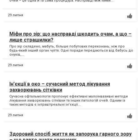
очей – це одна й та сама процедура. Насправді між ними...
29 липня
Міфи про зір: що насправді шкодить очам, а що –
лише страшилки?
Про зір складено, мабуть, більше побутових переконань, ніж про
будь-який інший орган чуття. Одні поради передаються від бабусь до
онуків,...
29 липня
Ін’єкції в око – сучасний метод лікування
захворювань сітківки
Сучасна офтальмологія пропонує ефективні малоінвазивні методи
лікування захворювань сітківки та інших патологій очей. Одним із
таких методів є інтравітреальні ін’єкції...
29 липня
Здоровий спосіб життя як запорука гарного зору
– що варто знати кожному