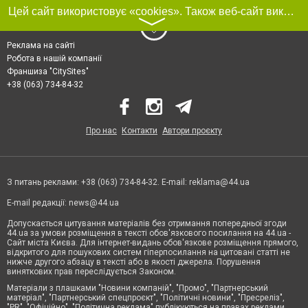
Цей сайт використовує «cookies». Також веб-сайт використовує інтернет-сервіс для збору технічних даних стосовно відвідувачів з метою отримання маркетингової та статистичної інформації. Умови обробки даних відвідувачів сайту див.
〉
Реклама на сайті
Робота в нашій компанії
Франшиза "CitySites"
+38 (063) 734-84-32
Про нас
Контакти
Автори проєкту
З питань реклами: +38 (063) 734-84-32. E-mail:
reklama@44.ua
E-mail редакції:
news@44.ua
Допускається цитування матеріалів без отримання попередньої згоди
44.ua за умови розміщення в тексті обов'язкового посилання на 44.ua -
Сайт міста Києва. Для інтернет-видань обов'язкове розміщення прямого,
відкритого для пошукових систем гіперпосилання на цитовані статті не
нижче другого абзацу в тексті або в якості джерела. Порушення
виняткових прав переслідується Законом.
Матеріали з плашками "Новини компаній", "Промо", "Партнерський
матеріал", "Партнерський спецпроєкт", "Політичні новини", "Пресреліз",
"PR", "Офіційно", "Політична реклама" публікуються на правах реклами.