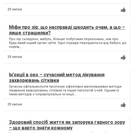
29 липня
Міфи про зір: що насправді шкодить очам, а що –
лише страшилки?
Про зір складено, мабуть, більше побутових переконань, ніж про
будь-який інший орган чуття. Одні поради передаються від бабусь до
онуків,...
29 липня
Ін’єкції в око – сучасний метод лікування
захворювань сітківки
Сучасна офтальмологія пропонує ефективні малоінвазивні методи
лікування захворювань сітківки та інших патологій очей. Одним із
таких методів є інтравітреальні ін’єкції...
29 липня
Здоровий спосіб життя як запорука гарного зору
– що варто знати кожному