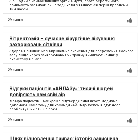
Зір – один з найважливіших органів чуття, проте берегти його
починають зазвичай лише тоді, коли з’являються перші проблеми.
Тим часом...
29 липня
Вітректомія – сучасне хірургічне лікування
захворювань сітківки
Здоров’я сітківки має вирішальне значення для збереження якісного
зору. Якщо через захворювання чи травму виникають зміни у
склистому тілі або...
29 липня
Відгуки пацієнтів «АЙЛАЗу»: тисячі людей
довіряють нам свій зір
Довіра пацієнтів – найкраще підтвердження якості медичної
допомоги. Саме тому для команди «АЙЛАЗу» кожен відгук несе
особливу цінність. За роки...
29 липня
Шлях відновлення триває: історія захисника