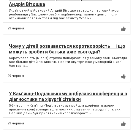
Андрія Вітошка
Український військовий Андрій Вітошко завершив черговий курс
реабілітації у Західному реабілітаційно-спортивному центрі після
отриманих бойових травм під час захисту України....
29 червня
Чому у дітей розвивається короткозорість – і що
можуть зробити батьки вже сьогодні?
Короткозорість (міопія) стрімко поширюється у всьому світі. Сьогодні
все більше дітей починають носити окуляри вже у молодшій школі.
Але гарна...
29 червня
У Кам’янці-Подільському відбулася конференція з
діагностики та хірургії сітківки
5-6 червня у Кам’янці-Подільському пройшла щорічна науково-
практична конференція з діагностики, лікування та хірургії сітківки.
Перший день був присвячений короткозорості –...
29 червня