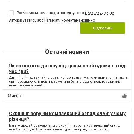
Розміщуючи коментар, я погоджуюся з
Правилами сайту
Авторизуватись
або
Написати коментар анонімно
Відправити
Останні новини
Як захистити дитину від травм очей вдома та під
час гри?
Дитячі очі надзвичайно вразливі до травм. Малюки активно пізнають
світ, досліджують нові предмети та багато рухаються, тому ризик
пошкодження очей...
29 липня
Скринінг зору чи комплексний огляд очей: у чому
різниця?
Багато людей вважають, що скринінг зору та комплексний огляд
очей – це одна й та сама процедура. Насправді між ними...