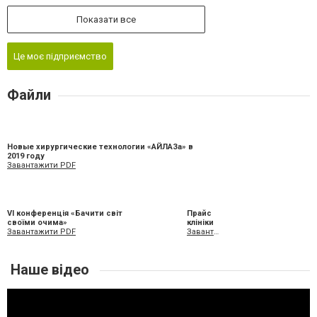
Показати все
Це моє підприємство
Файли
Новые хирургические технологии «АЙЛАЗа» в
2019 году
Завантажити PDF
VI конференція «Бачити світ
Прайс
своїми очима»
клініки
Завантажити PDF
Завантажити XLS
Наше відео