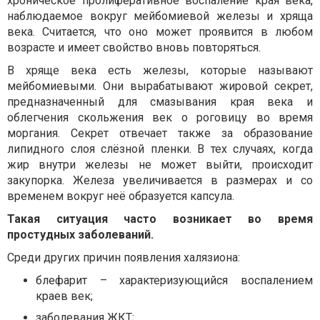
хроническое пролиферативное воспаление края века,
наблюдаемое вокруг мейбомиевой железы и хряща
века. Считается, что оно может проявится в любом
возрасте и имеет свойство вновь повторяться.
В хряще века есть железы, которые называют
мейбомиевыми. Они вырабатывают жировой секрет,
предназначенный для смазывания края века и
облегчения скольжения век о роговицу во время
моргания. Секрет отвечает также за образование
липидного слоя слёзной пленки. В тех случаях, когда
жир внутри железы не может выйти, происходит
закупорка. Железа увеличивается в размерах и со
временем вокруг неё образуется капсула.
Такая ситуация часто возникает во время
простудных заболеваний.
Среди других причин появления халязиона:
блефарит – характеризующийся воспалением
краев век;
заболевания ЖКТ;