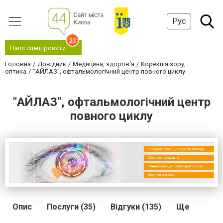
Рус
23
Наші спецпроєкти
Головна
Довідник
Медицина, здоров'я
Корекція зору,
оптика
"АЙЛАЗ", офтальмологічний центр повного циклу
"АЙЛАЗ", офтальмологічний центр
повного циклу
Опис
Послуги (35)
Відгуки (135)
Ще