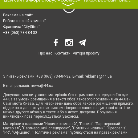
〉
Реклама на сайті
Робота в нашій компанії
Франшиза "CitySites"
+38 (063) 734-84-32
Про нас
Контакти
Автори проєкту
З питань реклами: +38 (063) 734-84-32. E-mail:
reklama@44.ua
E-mail редакції:
news@44.ua
Допускається цитування матеріалів без отримання попередньої згоди
44.ua за умови розміщення в тексті обов'язкового посилання на 44.ua -
Сайт міста Києва. Для інтернет-видань обов'язкове розміщення прямого,
відкритого для пошукових систем гіперпосилання на цитовані статті не
нижче другого абзацу в тексті або в якості джерела. Порушення
виняткових прав переслідується Законом.
Матеріали з плашками "Новини компаній", "Промо", "Партнерський
матеріал", "Партнерський спецпроєкт", "Політичні новини", "Пресреліз",
"PR", "Офіційно", "Політична реклама" публікуються на правах реклами.