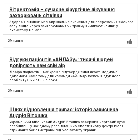
Вітректомія – сучасне хірургічне лікування
захворювань сітківки
Здоров’я сітківки має вирішальне значення для збереження якісного
зору. Якщо через захворювання чи травму виникають зміни у
склистому тілі або...
29 липня
Відгуки пацієнтів «АЙЛАЗу»: тисячі людей
довіряють нам свій зір
Довіра пацієнтів – найкраще підтвердження якості медичної
допомоги. Саме тому для команди «АЙЛАЗу» кожен відгук несе
особливу цінність. За роки...
29 липня
Шлях відновлення триває: історія захисника
Андрія Вітошка
Український військовий Андрій Вітошко завершив черговий курс
реабілітації у Західному реабілітаційно-спортивному центрі після
отриманих бойових травм під час захисту України....