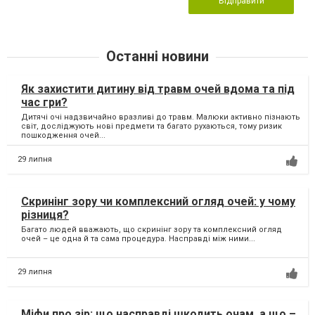
Відправити
Останні новини
Як захистити дитину від травм очей вдома та під
час гри?
Дитячі очі надзвичайно вразливі до травм. Малюки активно пізнають
світ, досліджують нові предмети та багато рухаються, тому ризик
пошкодження очей...
29 липня
Скринінг зору чи комплексний огляд очей: у чому
різниця?
Багато людей вважають, що скринінг зору та комплексний огляд
очей – це одна й та сама процедура. Насправді між ними...
29 липня
Міфи про зір: що насправді шкодить очам, а що –