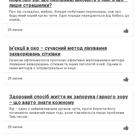
лише страшилки?
Про зір складено, мабуть, більше побутових переконань, ніж про
будь-який інший орган чуття. Одні поради передаються від бабусь до
онуків,...
29 липня
Ін’єкції в око – сучасний метод лікування
захворювань сітківки
Сучасна офтальмологія пропонує ефективні малоінвазивні методи
лікування захворювань сітківки та інших патологій очей. Одним із
таких методів є інтравітреальні ін’єкції...
29 липня
Здоровий спосіб життя як запорука гарного зору
– що варто знати кожному
Зір – один з найважливіших органів чуття, проте берегти його
починають зазвичай лише тоді, коли з’являються перші проблеми.
Тим часом...
29 липня