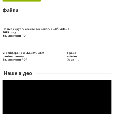
Файли
Новые хирургические технологии «АЙЛАЗа» в
2019 году
Завантажити PDF
VI конференція «Бачити світ
Прайс
своїми очима»
клініки
Завантажити PDF
Завантажити XLS
Наше відео