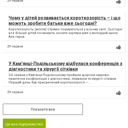
29 червня
Чому у дітей розвивається короткозорість – і що
можуть зробити батьки вже сьогодні?
Короткозорість (міопія) стрімко поширюється у всьому світі. Сьогодні
все більше дітей починають носити окуляри вже у молодшій школі.
Але гарна...
29 червня
У Кам’янці-Подільському відбулася конференція з
діагностики та хірургії сітківки
5-6 червня у Кам’янці-Подільському пройшла щорічна науково-
практична конференція з діагностики, лікування та хірургії сітківки.
Перший день був присвячений короткозорості –...
29 червня
Показати все
Це моє підприємство