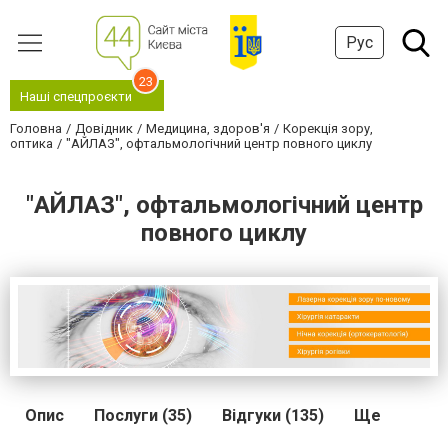
Рус
23
Наші спецпроєкти
Головна
Довідник
Медицина, здоров'я
Корекція зору,
оптика
"АЙЛАЗ", офтальмологічний центр повного циклу
"АЙЛАЗ", офтальмологічний центр
повного циклу
Опис
Послуги (35)
Відгуки (135)
Ще