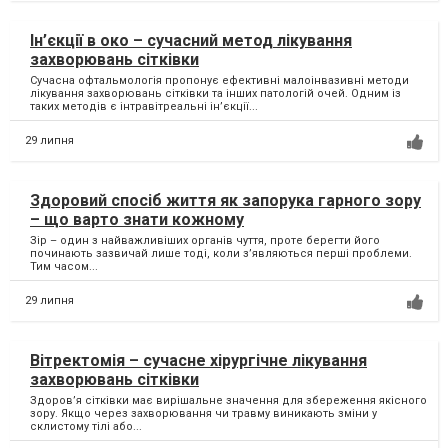
Ін’єкції в око – сучасний метод лікування
захворювань сітківки
Сучасна офтальмологія пропонує ефективні малоінвазивні методи
лікування захворювань сітківки та інших патологій очей. Одним із
таких методів є інтравітреальні ін’єкції...
29 липня
Здоровий спосіб життя як запорука гарного зору
– що варто знати кожному
Зір – один з найважливіших органів чуття, проте берегти його
починають зазвичай лише тоді, коли з’являються перші проблеми.
Тим часом...
29 липня
Вітректомія – сучасне хірургічне лікування
захворювань сітківки
Здоров’я сітківки має вирішальне значення для збереження якісного
зору. Якщо через захворювання чи травму виникають зміни у
склистому тілі або...