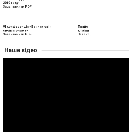
2019 году
Завантажити PDF
VI конференція «Бачити світ
Прайс
своїми очима»
клініки
Завантажити PDF
Завантажити XLS
Наше відео