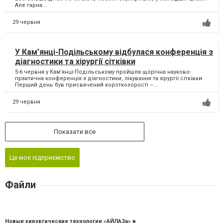
Але гарна...
29 червня
У Кам’янці-Подільському відбулася конференція з
діагностики та хірургії сітківки
5-6 червня у Кам’янці-Подільському пройшла щорічна науково-
практична конференція з діагностики, лікування та хірургії сітківки.
Перший день був присвячений короткозорості –...
29 червня
Показати все
Це моє підприємство
Файли
Новые хирургические технологии «АЙЛАЗа» в