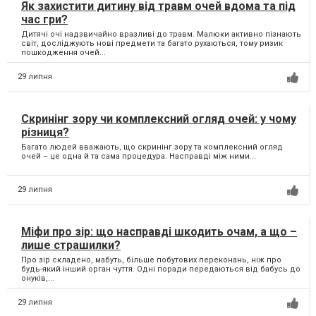
Як захистити дитину від травм очей вдома та під
час гри?
Дитячі очі надзвичайно вразливі до травм. Малюки активно пізнають
світ, досліджують нові предмети та багато рухаються, тому ризик
пошкодження очей...
29 липня
Скринінг зору чи комплексний огляд очей: у чому
різниця?
Багато людей вважають, що скринінг зору та комплексний огляд
очей – це одна й та сама процедура. Насправді між ними...
29 липня
Міфи про зір: що насправді шкодить очам, а що –
лише страшилки?
Про зір складено, мабуть, більше побутових переконань, ніж про
будь-який інший орган чуття. Одні поради передаються від бабусь до
онуків,...
29 липня