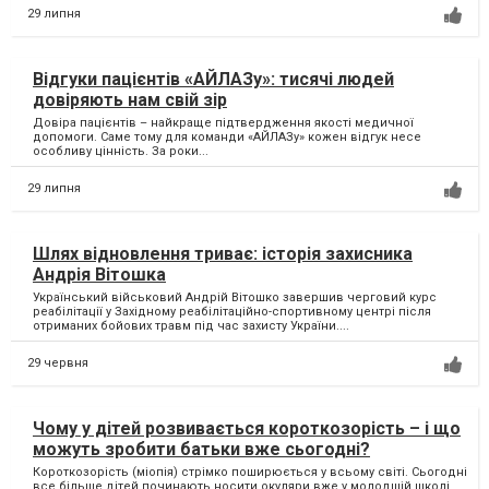
29 липня
Відгуки пацієнтів «АЙЛАЗу»: тисячі людей
довіряють нам свій зір
Довіра пацієнтів – найкраще підтвердження якості медичної
допомоги. Саме тому для команди «АЙЛАЗу» кожен відгук несе
особливу цінність. За роки...
29 липня
Шлях відновлення триває: історія захисника
Андрія Вітошка
Український військовий Андрій Вітошко завершив черговий курс
реабілітації у Західному реабілітаційно-спортивному центрі після
отриманих бойових травм під час захисту України....
29 червня
Чому у дітей розвивається короткозорість – і що
можуть зробити батьки вже сьогодні?
Короткозорість (міопія) стрімко поширюється у всьому світі. Сьогодні
все більше дітей починають носити окуляри вже у молодшій школі.