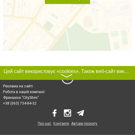
Цей сайт використовує «cookies». Також веб-сайт використовує інтернет-сервіс для збору технічних даних стосовно відвідувачів з метою отримання маркетингової та статистичної інформації. Умови обробки даних відвідувачів сайту див.
〉
Реклама на сайті
Робота в нашій компанії
Франшиза "CitySites"
+38 (063) 734-84-32
Про нас
Контакти
Автори проєкту