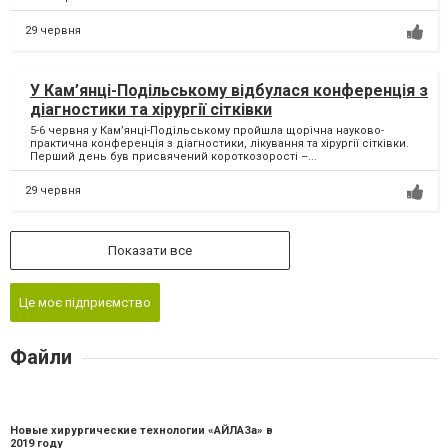
29 червня
У Кам’янці-Подільському відбулася конференція з
діагностики та хірургії сітківки
5-6 червня у Кам’янці-Подільському пройшла щорічна науково-
практична конференція з діагностики, лікування та хірургії сітківки.
Перший день був присвячений короткозорості –...
29 червня
Показати все
Це моє підприємство
Файли
Новые хирургические технологии «АЙЛАЗа» в
2019 году