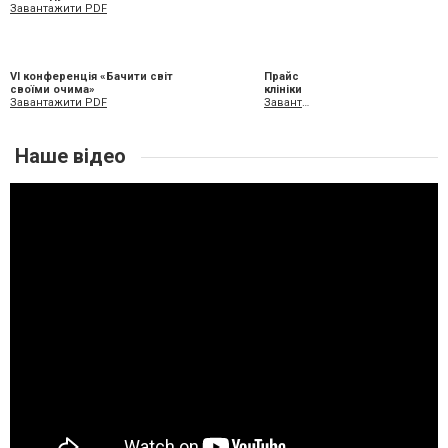
Завантажити PDF
VI конференція «Бачити світ
Прайс
своїми очима»
клініки
Завантажити PDF
Завантажити XLS
Наше відео