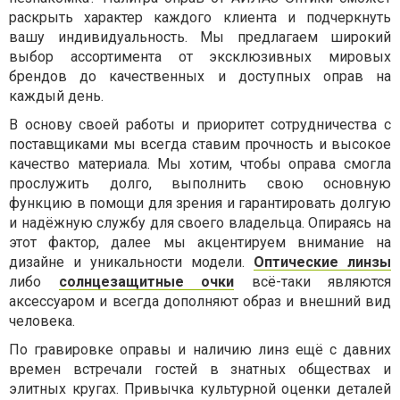
раскрыть характер каждого клиента и подчеркнуть
вашу индивидуальность. Мы предлагаем широкий
выбор ассортимента от эксклюзивных мировых
брендов до качественных и доступных оправ на
каждый день.
В основу своей работы и приоритет сотрудничества с
поставщиками мы всегда ставим прочность и высокое
качество материала. Мы хотим, чтобы оправа смогла
прослужить долго, выполнить свою основную
функцию в помощи для зрения и гарантировать долгую
и надёжную службу для своего владельца. Опираясь на
этот фактор, далее мы акцентируем внимание на
дизайне и уникальности модели.
Оптические линзы
либо
солнцезащитные очки
всё-таки являются
аксессуаром и всегда дополняют образ и внешний вид
человека.
По гравировке оправы и наличию линз ещё с давних
времен встречали гостей в знатных обществах и
элитных кругах. Привычка культурной оценки деталей