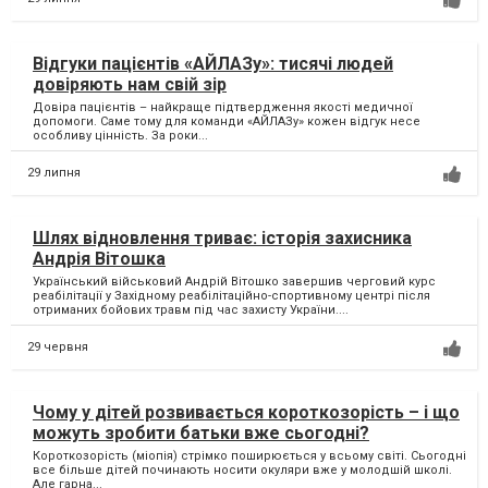
Відгуки пацієнтів «АЙЛАЗу»: тисячі людей
довіряють нам свій зір
Довіра пацієнтів – найкраще підтвердження якості медичної
допомоги. Саме тому для команди «АЙЛАЗу» кожен відгук несе
особливу цінність. За роки...
29 липня
Шлях відновлення триває: історія захисника
Андрія Вітошка
Український військовий Андрій Вітошко завершив черговий курс
реабілітації у Західному реабілітаційно-спортивному центрі після
отриманих бойових травм під час захисту України....
29 червня
Чому у дітей розвивається короткозорість – і що
можуть зробити батьки вже сьогодні?
Короткозорість (міопія) стрімко поширюється у всьому світі. Сьогодні
все більше дітей починають носити окуляри вже у молодшій школі.
Але гарна...