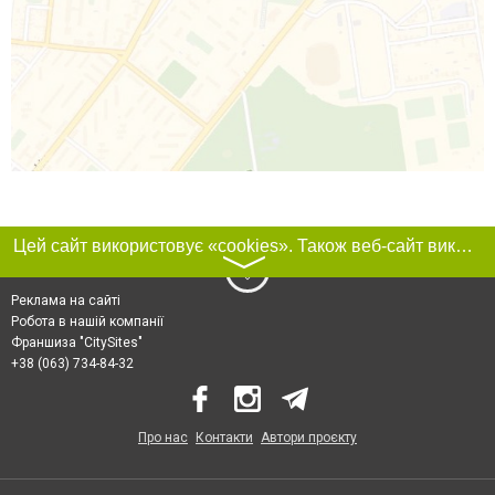
Цей сайт використовує «cookies». Також веб-сайт використовує інтернет-сервіс для збору технічних даних стосовно відвідувачів з метою отримання маркетингової та статистичної інформації. Умови обробки даних відвідувачів сайту див.
〉
Реклама на сайті
Робота в нашій компанії
Франшиза "CitySites"
+38 (063) 734-84-32
Про нас
Контакти
Автори проєкту