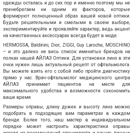
одежды осталась и до сих пор и именно поэтому мы не
пренебрегаем ни одним из факторов, которые
формируют полноценный образ вашей новой оптики.
Будьте решительными и смелыми в своём выборе,
экспериментируйте и проявляйте характер, ведь акцент
на качественных аксессуарах всегда будет в моде.
HERMOSSA
,
Baldinini
,
Dior
,
ZIGGI
,
Guy
Laroche
,
MOSCHINO
– и это далеко не весь список именитых брендов на
полках нашей АЙЛАЗ Оптики. Для установки линз в эти
очки нужен лишь актуальный рецепт от офтальмолога.
Вы можете взять его с собой либо пройти диагностику
прямо у нас. Врач-офтальмолог медицинского центра
АЙЛАЗ принимает пациентов на месте для
максимального удобства и возможности сэкономить
ваше время.
Размеры оправы, длину дужек и высоту линз можно
подобрать в подходящих вам параметрах в каждом
бренде. Более того, наш мастер в индивидуальном
порядке может настроить характеристики оправы
исходя из рекомендаций специалиста и ваших личных