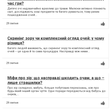
час гри?
Дитячі очі надзвичайно вразливі до травм. Малюки активно пізнають
світ, досліджують нові предмети та багато рухаються, тому ризик
пошкодження очей...
29 липня
Скринінг зору чи комплексний огляд очей: у чому
різниця?
Багато людей вважають, що скринінг зору та комплексний огляд
очей – це одна й та сама процедура. Насправді між ними...
29 липня
Міфи про зір: що насправді шкодить очам, а що –
лише страшилки?
Про зір складено, мабуть, більше побутових переконань, ніж про
будь-який інший орган чуття. Одні поради передаються від бабусь до
онуків,...
29 липня