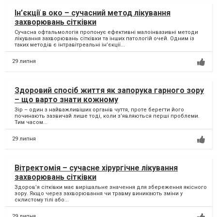
Ін’єкції в око – сучасний метод лікування
захворювань сітківки
Сучасна офтальмологія пропонує ефективні малоінвазивні методи
лікування захворювань сітківки та інших патологій очей. Одним із
таких методів є інтравітреальні ін’єкції...
29 липня
Здоровий спосіб життя як запорука гарного зору
– що варто знати кожному
Зір – один з найважливіших органів чуття, проте берегти його
починають зазвичай лише тоді, коли з’являються перші проблеми.
Тим часом...
29 липня
Вітректомія – сучасне хірургічне лікування
захворювань сітківки
Здоров’я сітківки має вирішальне значення для збереження якісного
зору. Якщо через захворювання чи травму виникають зміни у
склистому тілі або...
29 липня