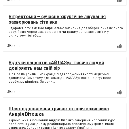
Вітректомія – сучасне хірургічне лікування
захворювань сітківки
Здоров’я сітківки має вирішальне значення для збереження якісного
зору. Якщо через захворювання чи травму виникають зміни у
склистому тілі або...
29 липня
Відгуки пацієнтів «АЙЛАЗу»: тисячі людей
довіряють нам свій зір
Довіра пацієнтів – найкраще підтвердження якості медичної
допомоги. Саме тому для команди «АЙЛАЗу» кожен відгук несе
особливу цінність. За роки...
29 липня
Шлях відновлення триває: історія захисника
Андрія Вітошка
Український військовий Андрій Вітошко завершив черговий курс
реабілітації у Західному реабілітаційно-спортивному центрі після
отриманих бойових травм під час захисту України....