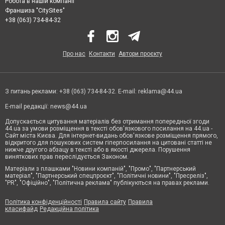
Робота в нашій компанії
Франшиза "CitySites"
+38 (063) 734-84-32
Про нас
Контакти
Автори проєкту
З питань реклами: +38 (063) 734-84-32. E-mail:
reklama@44.ua
E-mail редакції:
news@44.ua
Допускається цитування матеріалів без отримання попередньої згоди
44.ua за умови розміщення в тексті обов'язкового посилання на 44.ua -
Сайт міста Києва. Для інтернет-видань обов'язкове розміщення прямого,
відкритого для пошукових систем гіперпосилання на цитовані статті не
нижче другого абзацу в тексті або в якості джерела. Порушення
виняткових прав переслідується Законом.
Матеріали з плашками "Новини компаній", "Промо", "Партнерський
матеріал", "Партнерський спецпроєкт", "Політичні новини", "Пресреліз",
"PR", "Офіційно", "Політична реклама" публікуються на правах реклами.
Політика конфіденційності
Правила сайту
Правила
класифайд
Редакційна політика