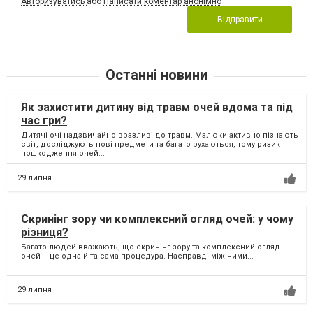
Авторизуватись
або
Написати коментар анонімно
Відправити
Останні новини
Як захистити дитину від травм очей вдома та під
час гри?
Дитячі очі надзвичайно вразливі до травм. Малюки активно пізнають
світ, досліджують нові предмети та багато рухаються, тому ризик
пошкодження очей...
29 липня
Скринінг зору чи комплексний огляд очей: у чому
різниця?
Багато людей вважають, що скринінг зору та комплексний огляд
очей – це одна й та сама процедура. Насправді між ними...
29 липня