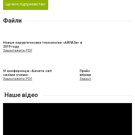
Це моє підприємство
Файли
Новые хирургические технологии «АЙЛАЗа» в
2019 году
Завантажити PDF
VI конференція «Бачити світ
Прайс
своїми очима»
клініки
Завантажити PDF
Завантажити XLS
Наше відео