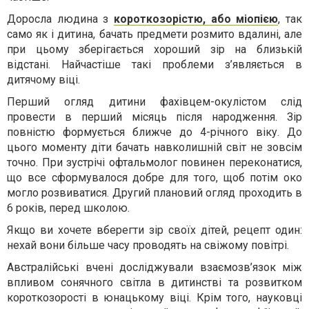
Доросла людина з
короткозорістю, або міопією
, так
само як і дитина, бачать предмети розмито вдалині, але
при цьому зберігається хороший зір на близькій
відстані. Найчастіше такі проблеми з’являється в
дитячому віці.
Перший огляд дитини фахівцем-окулістом слід
провести в перший місяць після народження. Зір
повністю формується ближче до 4-річного віку. До
цього моменту діти бачать навколишній світ не зовсім
точно. При зустрічі офтальмолог повинен переконатися,
що все сформувалося добре для того, щоб потім око
могло розвиватися. Другий плановий огляд проходить в
6 років, перед школою.
Якщо ви хочете вберегти зір своїх дітей, рецепт один:
нехай вони більше часу проводять на свіжому повітрі.
Австралійські вчені досліджували взаємозв’язок між
впливом сонячного світла в дитинстві та розвитком
короткозорості в юнацькому віці. Крім того, науковці