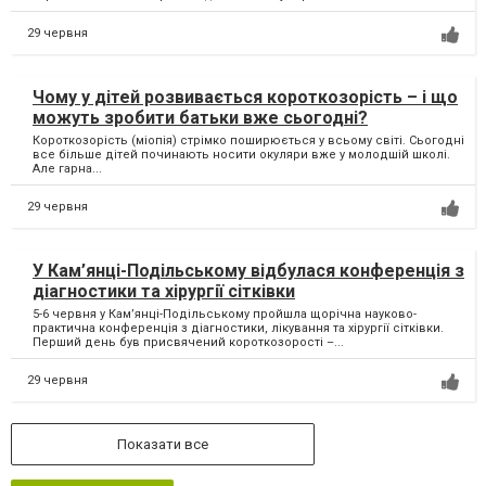
29 червня
Чому у дітей розвивається короткозорість – і що
можуть зробити батьки вже сьогодні?
Короткозорість (міопія) стрімко поширюється у всьому світі. Сьогодні
все більше дітей починають носити окуляри вже у молодшій школі.
Але гарна...
29 червня
У Кам’янці-Подільському відбулася конференція з
діагностики та хірургії сітківки
5-6 червня у Кам’янці-Подільському пройшла щорічна науково-
практична конференція з діагностики, лікування та хірургії сітківки.
Перший день був присвячений короткозорості –...
29 червня
Показати все