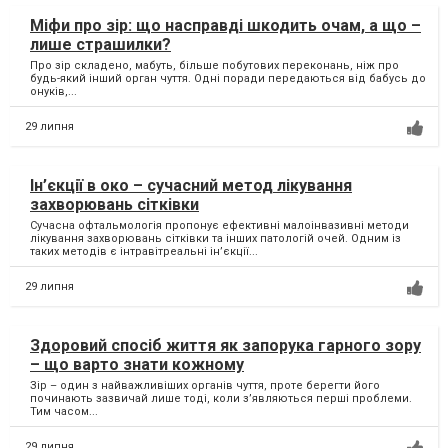
Міфи про зір: що насправді шкодить очам, а що –
лише страшилки?
Про зір складено, мабуть, більше побутових переконань, ніж про
будь-який інший орган чуття. Одні поради передаються від бабусь до
онуків,...
29 липня
Ін’єкції в око – сучасний метод лікування
захворювань сітківки
Сучасна офтальмологія пропонує ефективні малоінвазивні методи
лікування захворювань сітківки та інших патологій очей. Одним із
таких методів є інтравітреальні ін’єкції...
29 липня
Здоровий спосіб життя як запорука гарного зору
– що варто знати кожному
Зір – один з найважливіших органів чуття, проте берегти його
починають зазвичай лише тоді, коли з’являються перші проблеми.
Тим часом...
29 липня