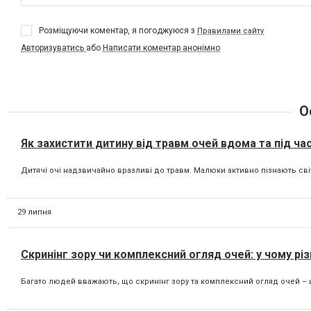
Розміщуючи коментар, я погоджуюся з
Правилами сайту
Авторизуватись
або
Написати коментар анонімно
О
Як захистити дитину від травм очей вдома та під ча
Дитячі очі надзвичайно вразливі до травм. Малюки активно пізнають сві
29 липня
Скринінг зору чи комплексний огляд очей: у чому рі
Багато людей вважають, що скринінг зору та комплексний огляд очей – ц