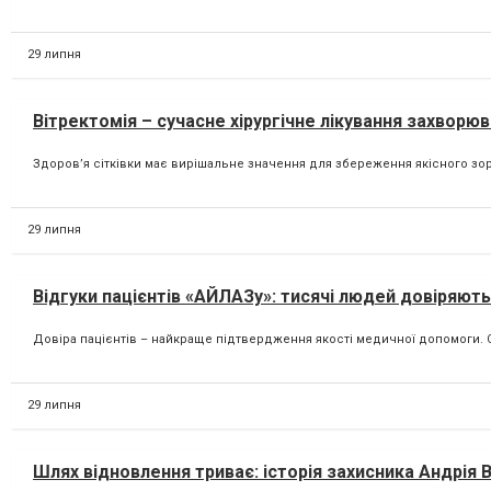
29 липня
Вітректомія – сучасне хірургічне лікування захворюв
Здоров’я сітківки має вирішальне значення для збереження якісного зору
29 липня
Відгуки пацієнтів «АЙЛАЗу»: тисячі людей довіряють 
Довіра пацієнтів – найкраще підтвердження якості медичної допомоги. С
29 липня
Шлях відновлення триває: історія захисника Андрія 