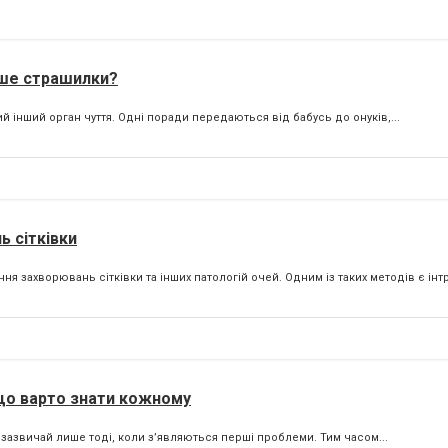
ише страшилки?
й інший орган чуття. Одні поради передаються від бабусь до онуків,...
ь сітківки
я захворювань сітківки та інших патологій очей. Одним із таких методів є інт
 що варто знати кожному
 зазвичай лише тоді, коли з’являються перші проблеми. Тим часом...