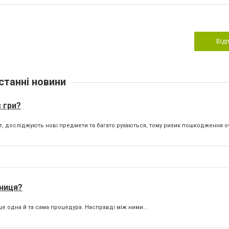
Від
станні новини
с гри?
т, досліджують нові предмети та багато рухаються, тому ризик пошкодження оч
зниця?
е одна й та сама процедура. Насправді між ними...