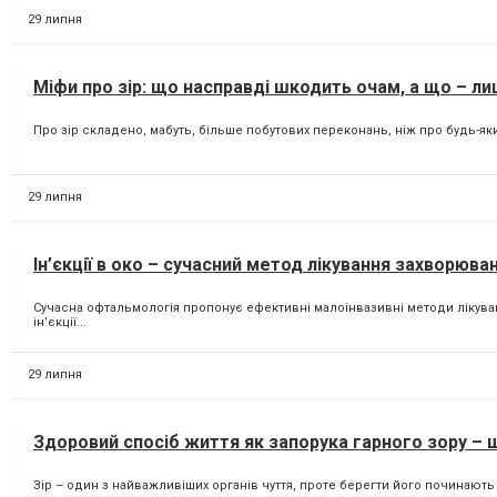
29 липня
Міфи про зір: що насправді шкодить очам, а що – л
Про зір складено, мабуть, більше побутових переконань, ніж про будь-яки
29 липня
Ін’єкції в око – сучасний метод лікування захворюван
Сучасна офтальмологія пропонує ефективні малоінвазивні методи лікуванн
ін’єкції...
29 липня
Здоровий спосіб життя як запорука гарного зору –
Зір – один з найважливіших органів чуття, проте берегти його починають