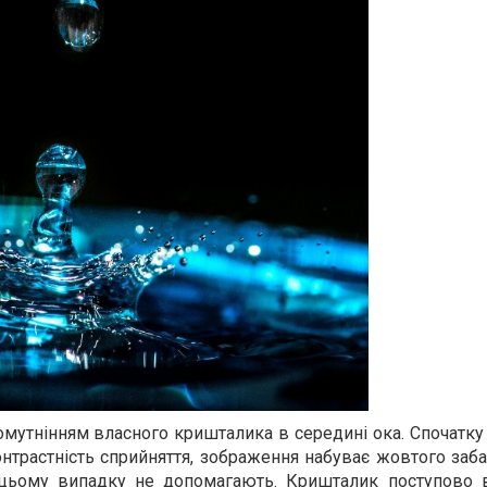
мутнінням власного кришталика в середині ока. Спочатку
нтрастність сприйняття, зображення набуває жовтого заб
 цьому випадку не допомагають. Кришталик поступово 