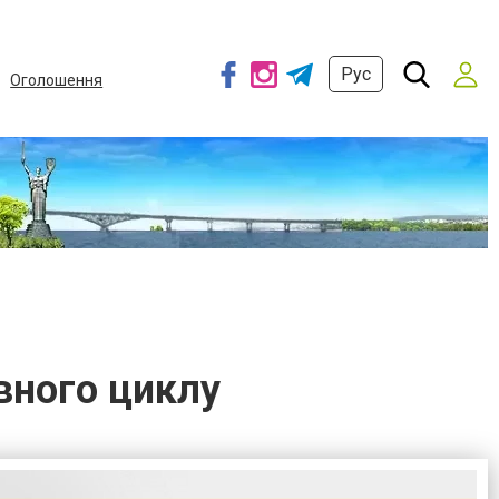
Рус
Оголошення
вного циклу