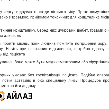
у чергу, відчувають люди літнього віку. Проте помутнін
ано з травмою, прийомом токсичних для кришталика ліків
тніння кришталику. Серед них: цукровий діабет, травми оче
та алкоголь.
ь пройти місяці, поки людина помітить погіршення зору
у. Навіть при незначних відхиленнях, потрібно одразу 
 від пацієнта.
кування. Воно може бути медикаментозним або хірургічним
них умовах без госпіталізації пацієнта. Подібна опера
а потім вставляє в око спеціальну лінзу. Процедура пр
ії можно йти додому.