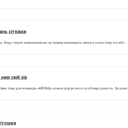
ань сітківки
. Якщо через захворювання чи травму виникають зміни у склистому тілі або...
нам свій зір
аме тому для команди «АЙЛАЗу» кожен відгук несе особливу цінність. За роки.
Вітошка