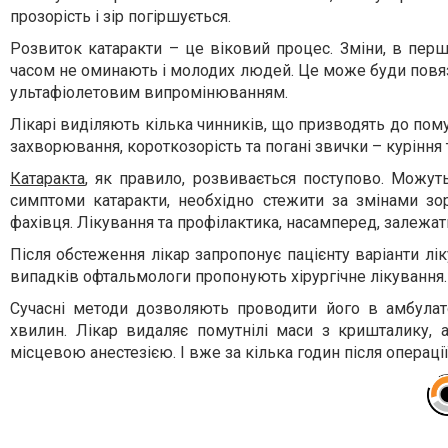
прозорість і зір погіршується.
Розвиток катаракти – це віковий процес. Зміни, в перш
часом не оминають і молодих людей. Це може буди повяз
ультафіолетовим випромінюванням.
Лікарі виділяють кілька чинників, що призводять до пому
захворювання, короткозорість та погані звички – куріння 
Катаракта
, як правило, розвивається поступово. Можут
симптоми катаракти, необхідно стежити за змінами зор
фахівця. Лікування та профілактика, насамперед, залежать
Після обстеження лікар запропонує пацієнту варіанти лі
випадків офтальмологи пропонують хірургічне лікування.
Сучасні методи дозволяють проводити його в амбулатор
хвилин. Лікар видаляє помутнілі маси з кришталику, 
місцевою анестезією. І вже за кілька годин після операц