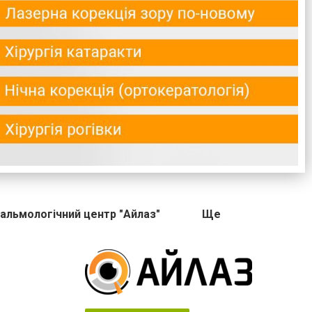
альмологічний центр "Айлаз"
Ще