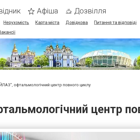
відник
Афіша
Дозвілля
Нерухомість
Карта міста
Довідкова
Питання та відповіді
Вакансії
ЙЛАЗ", офтальмологічний центр повного циклу
фтальмологічний центр по