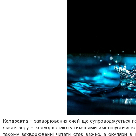
Катаракта
– захворювання очей, що супроводжується по
якість зору – кольори стають тьмяними, зменшується ко
такому захворюванні читати стає важко, а окуляри в