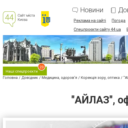
Новини
До
Реклама на сайті
Погода
Спецпроєкти сайту 44.ua
23
Наші спецпроєкти
Головна
Довідник
Медицина, здоров'я
Корекція зору, оптика
"А
"АЙЛАЗ", о