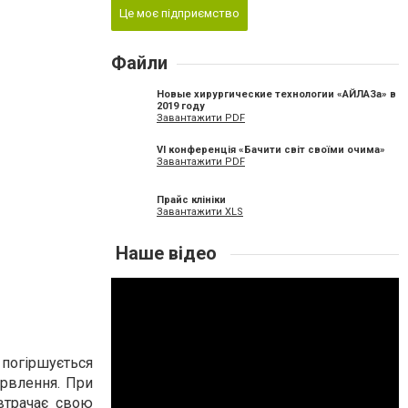
Це моє підприємство
Файли
Новые хирургические технологии «АЙЛАЗа» в
2019 году
Завантажити PDF
VI конференція «Бачити світ своїми очима»
Завантажити PDF
Прайс клініки
Завантажити XLS
Наше відео
 погіршується
арвлення. При
втрачає свою