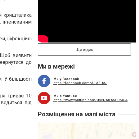
ня кришталика
, інтенсивним
й, інфекційні
Ще відео
. Щоб виявити
звернутися до
Ми в мережі
. У більшості
Ми у Facebook
https://facebook.com/AILASUA/
ція триває 10
Ми в Youtube
https://www.youtube.com/user/AILASCOMUA
оводиться під
Розміщення на мапі міста