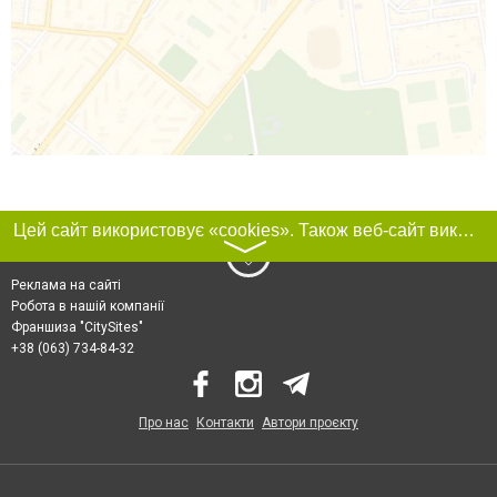
Цей сайт використовує «cookies». Також веб-сайт використовує інтернет-сервіс для збору технічних даних стосовно відвідувачів з метою отримання маркетингової та статистичної інформації. Умови обробки даних відвідувачів сайту див.
〉
Реклама на сайті
Робота в нашій компанії
Франшиза "CitySites"
+38 (063) 734-84-32
Про нас
Контакти
Автори проєкту