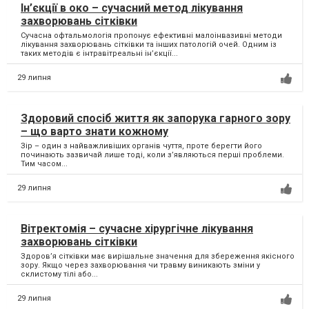
Ін’єкції в око – сучасний метод лікування
захворювань сітківки
Сучасна офтальмологія пропонує ефективні малоінвазивні методи
лікування захворювань сітківки та інших патологій очей. Одним із
таких методів є інтравітреальні ін’єкції...
29 липня
Здоровий спосіб життя як запорука гарного зору
– що варто знати кожному
Зір – один з найважливіших органів чуття, проте берегти його
починають зазвичай лише тоді, коли з’являються перші проблеми.
Тим часом...
29 липня
Вітректомія – сучасне хірургічне лікування
захворювань сітківки
Здоров’я сітківки має вирішальне значення для збереження якісного
зору. Якщо через захворювання чи травму виникають зміни у
склистому тілі або...
29 липня