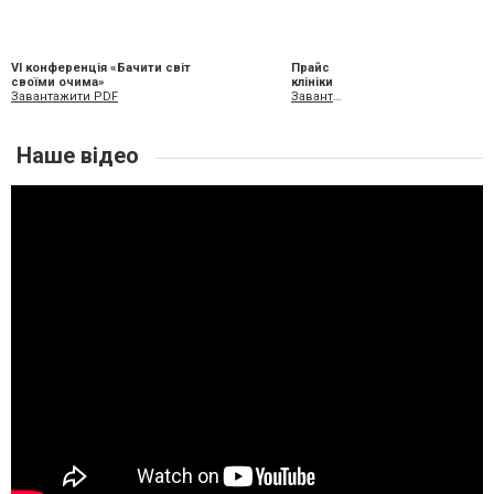
VI конференція «Бачити світ
Прайс
своїми очима»
клініки
Завантажити PDF
Завантажити XLS
Наше відео