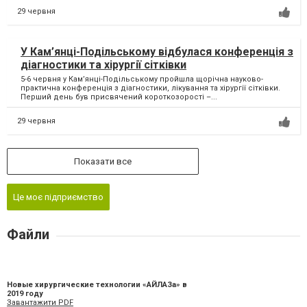
29 червня
У Кам’янці-Подільському відбулася конференція з
діагностики та хірургії сітківки
5-6 червня у Кам’янці-Подільському пройшла щорічна науково-
практична конференція з діагностики, лікування та хірургії сітківки.
Перший день був присвячений короткозорості –...
29 червня
Показати все
Це моє підприємство
Файли
Новые хирургические технологии «АЙЛАЗа» в
2019 году
Завантажити PDF