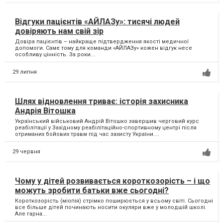
Відгуки пацієнтів «АЙЛАЗу»: тисячі людей
довіряють нам свій зір
Довіра пацієнтів – найкраще підтвердження якості медичної
допомоги. Саме тому для команди «АЙЛАЗу» кожен відгук несе
особливу цінність. За роки...
29 липня
Шлях відновлення триває: історія захисника
Андрія Вітошка
Український військовий Андрій Вітошко завершив черговий курс
реабілітації у Західному реабілітаційно-спортивному центрі після
отриманих бойових травм під час захисту України....
29 червня
Чому у дітей розвивається короткозорість – і що
можуть зробити батьки вже сьогодні?
Короткозорість (міопія) стрімко поширюється у всьому світі. Сьогодні
все більше дітей починають носити окуляри вже у молодшій школі.
Але гарна...