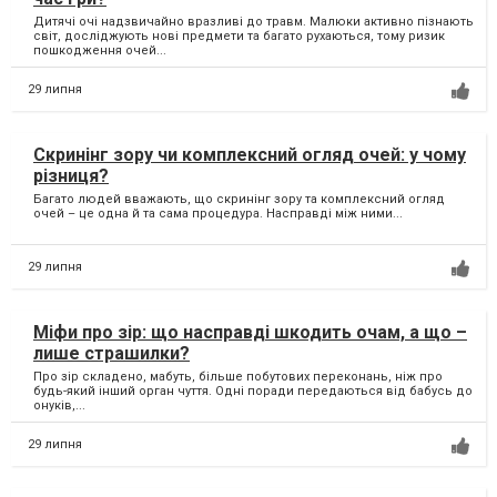
Дитячі очі надзвичайно вразливі до травм. Малюки активно пізнають
світ, досліджують нові предмети та багато рухаються, тому ризик
пошкодження очей...
29 липня
Скринінг зору чи комплексний огляд очей: у чому
різниця?
Багато людей вважають, що скринінг зору та комплексний огляд
очей – це одна й та сама процедура. Насправді між ними...
29 липня
Міфи про зір: що насправді шкодить очам, а що –
лише страшилки?
Про зір складено, мабуть, більше побутових переконань, ніж про
будь-який інший орган чуття. Одні поради передаються від бабусь до
онуків,...
29 липня