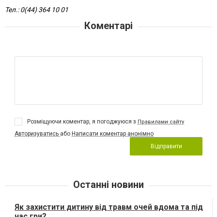
Тел.: 0(44) 364 10 01
Коментарі
Розміщуючи коментар, я погоджуюся з
Правилами сайту
Авторизуватись
або
Написати коментар анонімно
Відправити
Останні новини
Як захистити дитину від травм очей вдома та під
час гри?