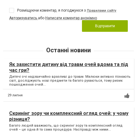
Розміщуючи коментар, я погоджуюся з
Правилами сайту
Авторизуватись
або
Написати коментар анонімно
Відправити
Останні новини
Як захистити дитину від травм очей вдома та під
час гри?
Дитячі очі надзвичайно вразливі до травм. Малюки активно пізнають
світ, досліджують нові предмети та багато рухаються, тому ризик
пошкодження очей...
29 липня
Скринінг зору чи комплексний огляд очей: у чому
різниця?
Багато людей вважають, що скринінг зору та комплексний огляд
очей – це одна й та сама процедура. Насправді між ними...