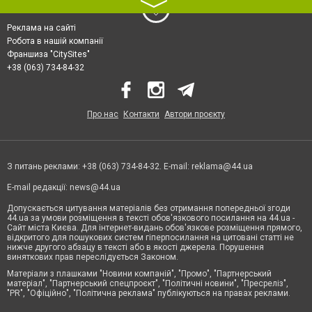
〉
Реклама на сайті
Робота в нашій компанії
Франшиза "CitySites"
+38 (063) 734-84-32
Про нас
Контакти
Автори проєкту
З питань реклами: +38 (063) 734-84-32. E-mail:
reklama@44.ua
E-mail редакції:
news@44.ua
Допускається цитування матеріалів без отримання попередньої згоди
44.ua за умови розміщення в тексті обов'язкового посилання на 44.ua -
Сайт міста Києва. Для інтернет-видань обов'язкове розміщення прямого,
відкритого для пошукових систем гіперпосилання на цитовані статті не
нижче другого абзацу в тексті або в якості джерела. Порушення
виняткових прав переслідується Законом.
Матеріали з плашками "Новини компаній", "Промо", "Партнерський
матеріал", "Партнерський спецпроєкт", "Політичні новини", "Пресреліз",
"PR", "Офіційно", "Політична реклама" публікуються на правах реклами.