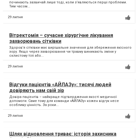
починають зазвичай лише тоді, коли з’являються перші проблеми.
Тим часом...
29 липня
Вітректомія – сучасне хірургічне лікування
захворювань сітківки
Здоров’я сітківки має вирішальне значення для збереження якісного
зору. Якщо через захворювання чи травму виникають зміни у
склистому тілі або...
29 липня
Відгуки пацієнтів «АЙЛАЗу»: тисячі людей
довіряють нам свій зір
Довіра пацієнтів – найкраще підтвердження якості медичної
допомоги. Саме тому для команди «АЙЛАЗу» кожен відгук несе
особливу цінність. За роки...
29 липня
Шлях відновлення триває: історія захисника