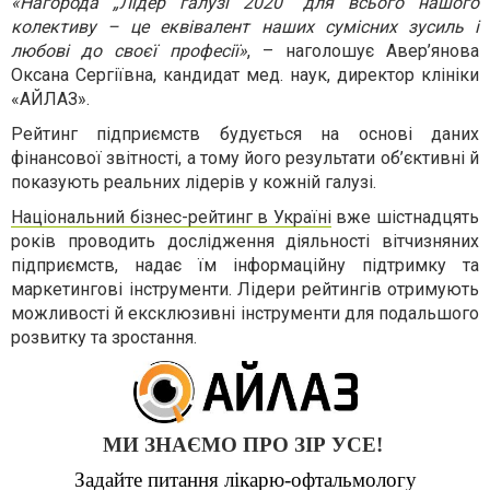
«Нагорода „Лідер галузі 2020“ для всього нашого
колективу – це еквівалент наших сумісних зусиль і
любові до своєї професії»
, – наголошує Авер’янова
Оксана Сергіївна, кандидат мед. наук, директор клініки
«АЙЛАЗ».
Рейтинг підприємств будується на основі даних
фінансової звітності, а тому його результати об’єктивні й
показують реальних лідерів у кожній галузі.
Національний бізнес-рейтинг в Україні
вже шістнадцять
років проводить дослідження діяльності вітчизняних
підприємств, надає їм інформаційну підтримку та
маркетингові інструменти. Лідери рейтингів отримують
можливості й ексклюзивні інструменти для подальшого
розвитку та зростання.
МИ ЗНАЄМО ПРО ЗІР УСЕ!
Задайте питання лікарю-офтальмологу