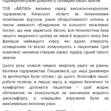
підвищення рівня добробуту громадян нашої країни.
ТОВ «АЙЛАЗ» визнано серед висококонкуруючих
підприємств Київської області за показниками
позитивних відгуків, рівня облаштованості клініки, а
також наявності обладнання та кількості можливих
послуг, що ним надається. Звісно, вся технологічна база
нашого медичного центра не мала б жодного сенсу без
фахівців найвищого класу, які вдало оперують
оснащенням та якісно комунікують з пацієнтами. Цей
комплекс чинників створив сервіс лідера, гідний такого
звання.
Цього року комісія чимало звертала увагу на рівень
безпеки підприємства. Пишаємося, що наші дизайнери
та архітектори були готови і до цього. Філософія нашої
роботи полягає, в першу чергу, в наданні безпечної та
комфортної допомоги пацієнтам – щоб жодне
обстеження чи консультація не викликали жодного
дискомфорту, а операційні втручання були на
максимально якісному рівні.