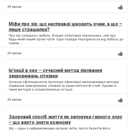
29 липня
Міфи про зір: що насправді шкодить очам, а що –
лише страшилки?
Про зір складено, мабуть, більше побутових переконань, ніж про
будь-який інший орган чуття. Одні поради передаються від бабусь до
онуків,...
29 липня
Ін’єкції в око – сучасний метод лікування
захворювань сітківки
Сучасна офтальмологія пропонує ефективні малоінвазивні методи
лікування захворювань сітківки та інших патологій очей. Одним із
таких методів є інтравітреальні ін’єкції...
29 липня
Здоровий спосіб життя як запорука гарного зору
– що варто знати кожному
Зір – один з найважливіших органів чуття, проте берегти його