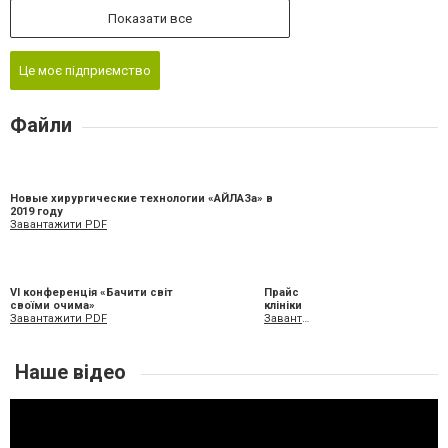
Показати все
Це моє підприємство
Файли
Новые хирургические технологии «АЙЛАЗа» в
2019 году
Завантажити PDF
VI конференція «Бачити світ
Прайс
своїми очима»
клініки
Завантажити PDF
Завантажити XLS
Наше відео