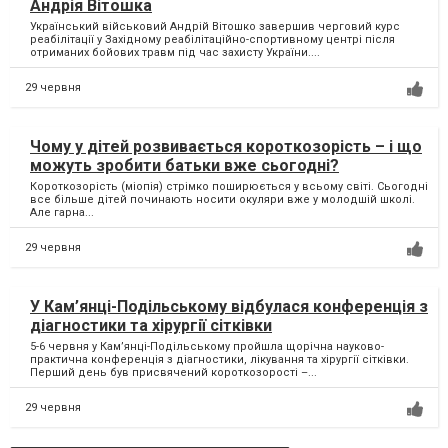
Андрія Вітошка
Український військовий Андрій Вітошко завершив черговий курс
реабілітації у Західному реабілітаційно-спортивному центрі після
отриманих бойових травм під час захисту України....
29 червня
Чому у дітей розвивається короткозорість – і що
можуть зробити батьки вже сьогодні?
Короткозорість (міопія) стрімко поширюється у всьому світі. Сьогодні
все більше дітей починають носити окуляри вже у молодшій школі.
Але гарна...
29 червня
У Кам’янці-Подільському відбулася конференція з
діагностики та хірургії сітківки
5-6 червня у Кам’янці-Подільському пройшла щорічна науково-
практична конференція з діагностики, лікування та хірургії сітківки.
Перший день був присвячений короткозорості –...
29 червня