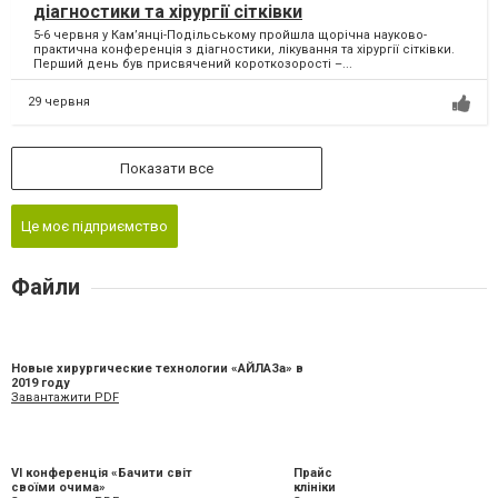
діагностики та хірургії сітківки
5-6 червня у Кам’янці-Подільському пройшла щорічна науково-
практична конференція з діагностики, лікування та хірургії сітківки.
Перший день був присвячений короткозорості –...
29 червня
Показати все
Це моє підприємство
Файли
Новые хирургические технологии «АЙЛАЗа» в
2019 году
Завантажити PDF
VI конференція «Бачити світ
Прайс
своїми очима»
клініки