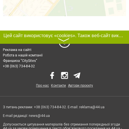
Цей сайт використовує «cookies». Також веб-сайт використовує інтернет-сервіс для збору технічних даних стосовно відвідувачів з метою отримання маркетингової та статистичної інформації. Умови обробки даних відвідувачів сайту див.
〉
Реклама на сайті
Робота в нашій компанії
Франшиза "CitySites"
+38 (063) 734-84-32
Про нас
Контакти
Автори проєкту
З питань реклами: +38 (063) 734-84-32. E-mail:
reklama@44.ua
E-mail редакції:
news@44.ua
Допускається цитування матеріалів без отримання попередньої згоди
44.ua за умови розміщення в тексті обов'язкового посилання на 44.ua -