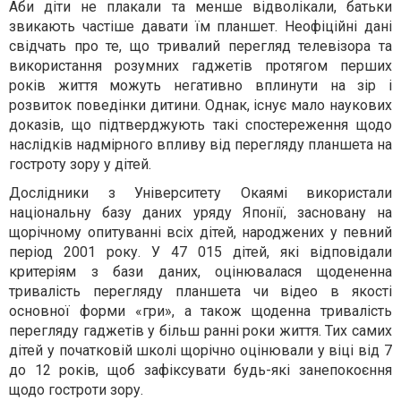
Аби діти не плакали та менше відволікали, батьки
звикають частіше давати їм планшет. Неофіційні дані
свідчать про те, що тривалий перегляд телевізора та
використання розумних гаджетів протягом перших
років життя можуть негативно вплинути на зір і
розвиток поведінки дитини. Однак, існує мало наукових
доказів, що підтверджують такі спостереження щодо
наслідків надмірного впливу від перегляду планшета на
гостроту зору у дітей.
Дослідники з Університету Окаямі використали
національну базу даних уряду Японії, засновану на
щорічному опитуванні всіх дітей, народжених у певний
період 2001 року. У 47 015 дітей, які відповідали
критеріям з бази даних, оцінювалася щодененна
тривалість перегляду планшета чи відео в якості
основної форми «гри», а також щоденна тривалість
перегляду гаджетів у більш ранні роки життя. Тих самих
дітей у початковій школі щорічно оцінювали у віці від 7
до 12 років, щоб зафіксувати будь-які занепокоєння
щодо гостроти зору.