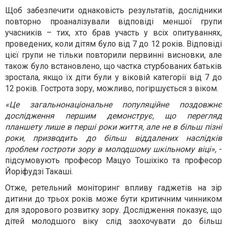
Щоб забезпечити однаковість результатів, дослідники
повторно проаналізували відповіді меншої групи
учасників – тих, хто брав участь у всіх опитуваннях,
проведених, коли дітям було від 7 до 12 років. Відповіді
цієї групи не тільки повторили первинні висновки, але
також було встановлено, що частка стурбованих батьків
зростала, якщо їх діти були у віковій категорії від 7 до
12 років. Гострота зору, можливо, погіршується з віком.
«Це загальнонаціональне популяційне поздовжнє
дослідження першим демонструє, що перегляд
планшету лише в перші роки життя, але не в більш пізні
роки, призводить до більш віддалених наслідків
проблем гостроти зору в молодшому шкільному віці»,
-
підсумовують професор Мацуо Тошіхіко та професор
Йоріфудзі Такаші.
Отже, ретельний моніторинг впливу гаджетів на зір
дитини до трьох років може бути критичним чинником
для здорового розвитку зору. Дослідження показує, що
дітей молодшого віку слід заохочувати до більш