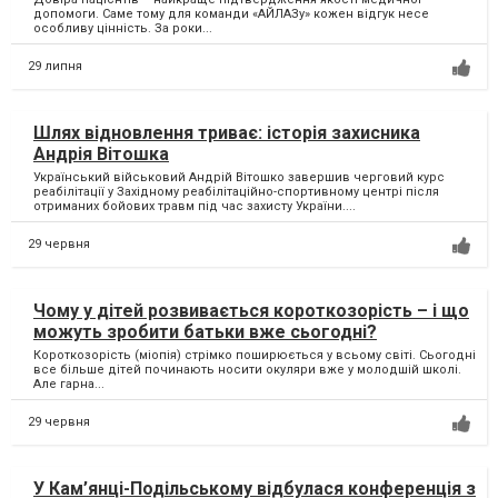
допомоги. Саме тому для команди «АЙЛАЗу» кожен відгук несе
особливу цінність. За роки...
29 липня
Шлях відновлення триває: історія захисника
Андрія Вітошка
Український військовий Андрій Вітошко завершив черговий курс
реабілітації у Західному реабілітаційно-спортивному центрі після
отриманих бойових травм під час захисту України....
29 червня
Чому у дітей розвивається короткозорість – і що
можуть зробити батьки вже сьогодні?
Короткозорість (міопія) стрімко поширюється у всьому світі. Сьогодні
все більше дітей починають носити окуляри вже у молодшій школі.
Але гарна...
29 червня
У Кам’янці-Подільському відбулася конференція з