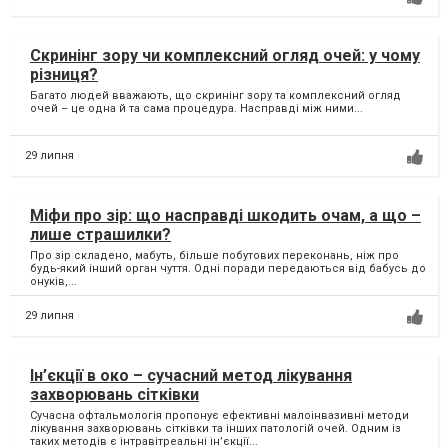
Скринінг зору чи комплексний огляд очей: у чому
різниця?
Багато людей вважають, що скринінг зору та комплексний огляд
очей – це одна й та сама процедура. Насправді між ними...
29 липня
Міфи про зір: що насправді шкодить очам, а що –
лише страшилки?
Про зір складено, мабуть, більше побутових переконань, ніж про
будь-який інший орган чуття. Одні поради передаються від бабусь до
онуків,...
29 липня
Ін’єкції в око – сучасний метод лікування
захворювань сітківки
Сучасна офтальмологія пропонує ефективні малоінвазивні методи
лікування захворювань сітківки та інших патологій очей. Одним із
таких методів є інтравітреальні ін’єкції...