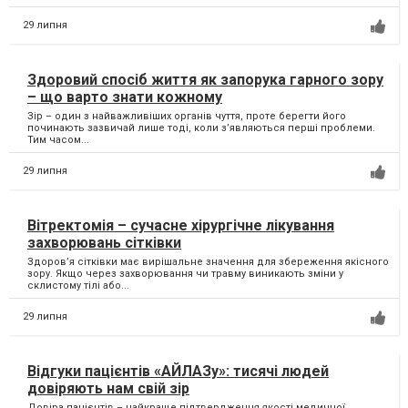
29 липня
Здоровий спосіб життя як запорука гарного зору
– що варто знати кожному
Зір – один з найважливіших органів чуття, проте берегти його
починають зазвичай лише тоді, коли з’являються перші проблеми.
Тим часом...
29 липня
Вітректомія – сучасне хірургічне лікування
захворювань сітківки
Здоров’я сітківки має вирішальне значення для збереження якісного
зору. Якщо через захворювання чи травму виникають зміни у
склистому тілі або...
29 липня
Відгуки пацієнтів «АЙЛАЗу»: тисячі людей
довіряють нам свій зір
Довіра пацієнтів – найкраще підтвердження якості медичної