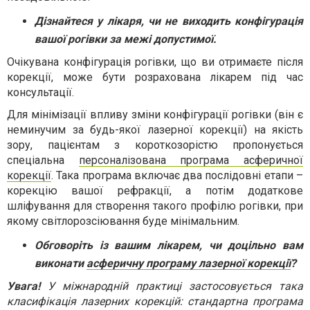
Дізнайтеся у лікаря, чи не виходить конфігурація
вашої рогівки за межі допустимої.
Очікувана конфігурація рогівки, що ви отримаєте після
корекції, може бути розрахована лікарем під час
консультації.
Для мінімізації впливу зміни конфігурації рогівки (він є
неминучим за будь-якої лазерної корекції) на якість
зору, пацієнтам з короткозорістю пропонується
спеціальна
персоналізована програма асферичної
корекції
. Така програма включає два послідовні етапи –
корекцію вашої рефракції, а потім додаткове
шліфування для створення такого профілю рогівки, при
якому світлорозсіювання буде мінімальним.
Обговоріть із вашим лікарем, чи доцільно вам
виконати
асферичну програму лазерної корекції
?
Увага!
У міжнародній практиці застосовується така
класифікація лазерних корекцій: стандартна програма