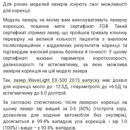
Для різних моделей лазерів існують свої можливості
для корекції.
Модель лазера, на якому вам виконуватимуть лазерну
корекцію, повинна мати сертифікат FDA. Такий
сертифікат отримує лазер, що пройшов тривалу клінічну
перевірку на великій кількості пацієнтів з аналізом
післяопераційних і віддалених результатів корекції та
підтвердив високий рівень безпеки й точності. У цьому
сертифікаті вказані параметри короткозорості,
далекозорості та астигматизму, за яких можлива
лазерна корекція на цій моделі лазера.
Так,
лазер WaveLight EX-500 2015 випуску
має дозвіл
для корекції міопії до -12.0Д, гіперметропії до +6.0Д та
астигматизму до 6.0 діоптрій.
За світовою статистикою, після лазерної корекції на
цьому лазері зір вищий за 0.6 (60%) (гострота зору,
дозволена для водіння автомобіля без окулярів),
досягається в 99.4% випадків усіх корекцій, і зір 1.0
(100%) і вище – у 93.4%. випадків.