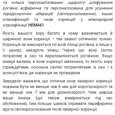
та кілька персоналізованих: щадного шліфування
рогівки, асферична та персоналізована для усунення
передіснуючих аберацій (світлорозсіювання). Інших
класифікацій та назв корекцій у міжнародній
класифікації
НЕМАЄ!
Якість вашого зору багато в чому визначається й
шириною зони корекції – так званої оптичною зоною.
Корекція не виконується по всій площі рогівки, а лише у
її центрі, навпроти зіниці. Через цю зону світло
потрапляє в око та переломлюється рогівкою. Якщо
зіниця велика, а зона корекції маленька, то якість зору
страждатиме, оскільки світло потраплятиме в око і з
зони рогівки, де корекція не проведена.
Заведено вважати, що оптична зона лазерної корекції
повинна бути не менше ніж 6 мм для короткозорості та
не менше ніж 7 мм для далекозорості. Чим ширша
ваша зіниця (що також вимірюється під час
обстеження), тим більше шансів отримати периферичні
круги світлорозсіювання після лазерної корекції.