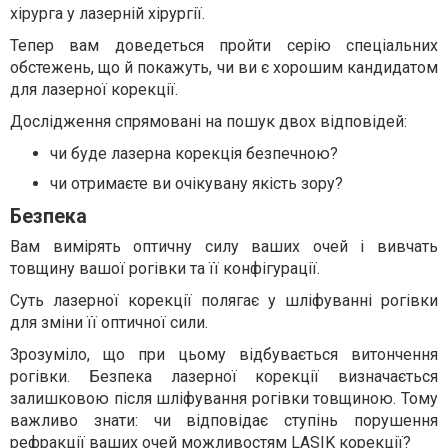
хірурга у лазерній хірургії.
Тепер вам доведеться пройти серію спеціальних
обстежень, що й покажуть, чи ви є хорошим кандидатом
для лазерної корекції.
Дослідження спрямовані на пошук двох відповідей:
чи буде лазерна корекція безпечною?
чи отримаєте ви очікувану якість зору?
Безпека
Вам вимірять оптичну силу ваших очей і вивчать
товщину вашої рогівки та її конфігурації.
Суть лазерної корекції полягає у шліфуванні рогівки
для зміни її оптичної сили.
Зрозуміло, що при цьому відбувається витончення
рогівки. Безпека лазерної корекції визначається
залишковою після шліфування рогівки товщиною. Тому
важливо знати: чи відповідає ступінь порушення
рефракції ваших очей можливостям LASIK корекції?