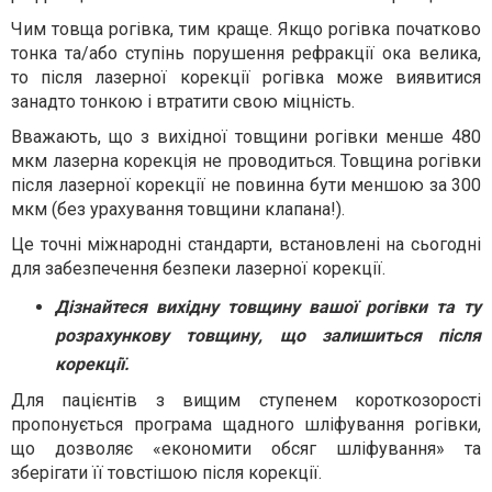
Чим товща рогівка, тим краще. Якщо рогівка початково
тонка та/або ступінь порушення рефракції ока велика,
то після лазерної корекції рогівка може виявитися
занадто тонкою і втратити свою міцність.
Вважають, що з вихідної товщини рогівки менше 480
мкм лазерна корекція не проводиться. Товщина рогівки
після лазерної корекції не повинна бути меншою за 300
мкм (без урахування товщини клапана!).
Це точні міжнародні стандарти, встановлені на сьогодні
для забезпечення безпеки лазерної корекції.
Дізнайтеся вихідну товщину вашої рогівки та ту
розрахункову товщину, що залишиться після
корекції.
Для пацієнтів з вищим ступенем короткозорості
пропонується програма щадного шліфування рогівки,
що дозволяє «економити обсяг шліфування» та
зберігати її товстішою після корекції.