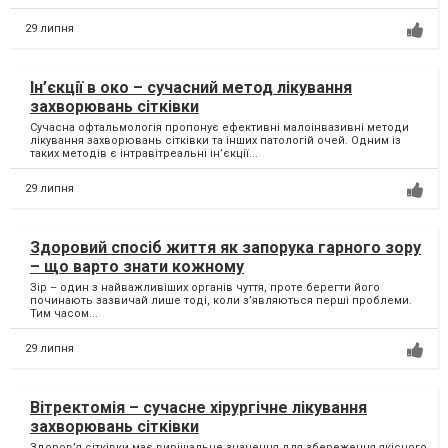
29 липня
Ін’єкції в око – сучасний метод лікування
захворювань сітківки
Сучасна офтальмологія пропонує ефективні малоінвазивні методи
лікування захворювань сітківки та інших патологій очей. Одним із
таких методів є інтравітреальні ін’єкції...
29 липня
Здоровий спосіб життя як запорука гарного зору
– що варто знати кожному
Зір – один з найважливіших органів чуття, проте берегти його
починають зазвичай лише тоді, коли з’являються перші проблеми.
Тим часом...
29 липня
Вітректомія – сучасне хірургічне лікування
захворювань сітківки
Здоров’я сітківки має вирішальне значення для збереження якісного