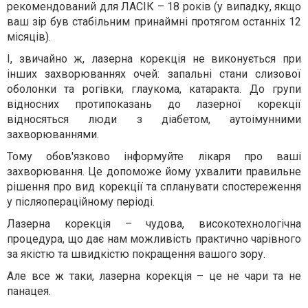
рекомендований для ЛАСІК – 18 років (у випадку, якщо
ваш зір був стабільним принаймні протягом останніх 12
місяців).
І, звичайно ж, лазерна корекція не виконується при
інших захворюваннях очей: запальні стани слизової
оболонки та рогівки, глаукома, катаракта. До групи
відносних протипоказань до лазерної корекції
відносяться люди з діабетом, аутоімунними
захворюваннями.
Тому обов'язково інформуйте лікаря про ваші
захворювання. Це допоможе йому ухвалити правильне
рішення про вид корекції та спланувати спостереження
у післяопераційному періоді.
Лазерна корекція – чудова, високотехнологічна
процедура, що дає нам можливість практично чарівного
за якістю та швидкістю покращення вашого зору.
Але все ж таки, лазерна корекція – це не чари та не
панацея.