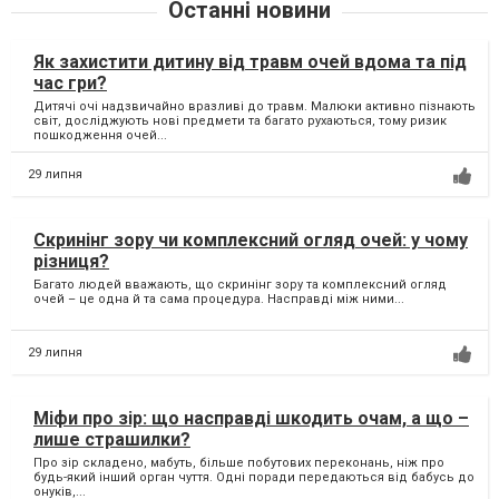
Останні новини
Як захистити дитину від травм очей вдома та під
час гри?
Дитячі очі надзвичайно вразливі до травм. Малюки активно пізнають
світ, досліджують нові предмети та багато рухаються, тому ризик
пошкодження очей...
29 липня
Скринінг зору чи комплексний огляд очей: у чому
різниця?
Багато людей вважають, що скринінг зору та комплексний огляд
очей – це одна й та сама процедура. Насправді між ними...
29 липня
Міфи про зір: що насправді шкодить очам, а що –
лише страшилки?
Про зір складено, мабуть, більше побутових переконань, ніж про
будь-який інший орган чуття. Одні поради передаються від бабусь до
онуків,...