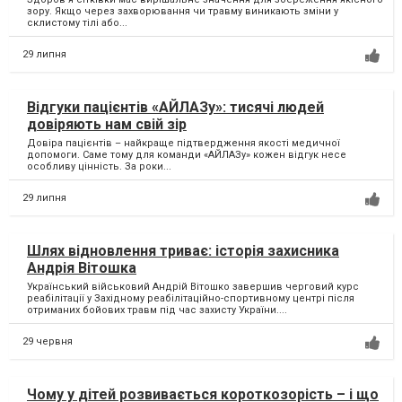
зору. Якщо через захворювання чи травму виникають зміни у
склистому тілі або...
29 липня
Відгуки пацієнтів «АЙЛАЗу»: тисячі людей
довіряють нам свій зір
Довіра пацієнтів – найкраще підтвердження якості медичної
допомоги. Саме тому для команди «АЙЛАЗу» кожен відгук несе
особливу цінність. За роки...
29 липня
Шлях відновлення триває: історія захисника
Андрія Вітошка
Український військовий Андрій Вітошко завершив черговий курс
реабілітації у Західному реабілітаційно-спортивному центрі після
отриманих бойових травм під час захисту України....
29 червня
Чому у дітей розвивається короткозорість – і що