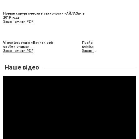
Новые хирургические технологии «АЙЛАЗа» в
2019 году
Завантажити PDF
VI конференція «Бачити світ
Прайс
своїми очима»
клініки
Завантажити PDF
Завантажити XLS
Наше відео