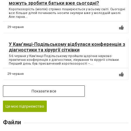
можуть зробити батьки вже сьогодні?
Короткозорість (міопія) стрімко поширюється у всьому світі. Сьогодні
все більше дітей починають носити окуляри вже у молодшій школі.
Але гарна...
29 червня
У Кам’янці-Подільському відбулася конференція з
діагностики та хірургії сітківки
5-6 червня у Кам’янці-Подільському пройшла щорічна науково-
практична конференція з діагностики, лікування та хірургії сітківки.
Перший день був присвячений короткозорості –...
29 червня
Показати все
Це моє підприємство
Файли