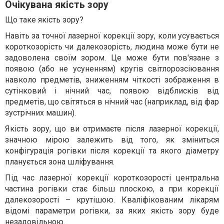
Очікувана якість зору
Що таке якість зору?
Навіть за точної лазерної корекції зору, коли усувається
короткозорість чи далекозорість, людина може бути не
задоволена своїм зором. Це може бути пов'язане з
появою (або не усуненням) кругів світлорозсіювання
навколо предметів, зниженням чіткості зображення в
сутінковий і нічний час, появою відблисків від
предметів, що світяться в нічний час (наприклад, від фар
зустрічних машин).
Якість зору, що ви отримаєте після лазерної корекції,
значною мірою залежить від того, як зміниться
конфігурація рогівки після корекції та якого діаметру
планується зона шліфування.
Під час лазерної корекції короткозорості центральна
частина рогівки стає більш плоскою, а при корекції
далекозорості – крутішою. Кваліфікованим лікарям
відомі параметри рогівки, за яких якість зору буде
незадовільною.