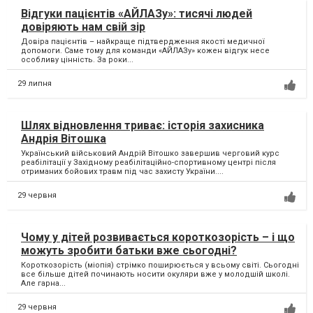
Відгуки пацієнтів «АЙЛАЗу»: тисячі людей
довіряють нам свій зір
Довіра пацієнтів – найкраще підтвердження якості медичної
допомоги. Саме тому для команди «АЙЛАЗу» кожен відгук несе
особливу цінність. За роки...
29 липня
Шлях відновлення триває: історія захисника
Андрія Вітошка
Український військовий Андрій Вітошко завершив черговий курс
реабілітації у Західному реабілітаційно-спортивному центрі після
отриманих бойових травм під час захисту України....
29 червня
Чому у дітей розвивається короткозорість – і що
можуть зробити батьки вже сьогодні?
Короткозорість (міопія) стрімко поширюється у всьому світі. Сьогодні
все більше дітей починають носити окуляри вже у молодшій школі.
Але гарна...
29 червня