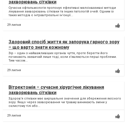
захворювань сітківки
Сучасна офтальмологія пропонує ефективні малоінвазивні методи
лікування захворювань сітківки та інших патологій очей. Одним із
таких методів є інтравітреальні ін’єкції...
29 липня
Здоровий спосіб життя як запорука гарного зору
– що варто знати кожному
Зір – один з найважливіших органів чуття, проте берегти його
починають зазвичай лише тоді, коли з’являються перші проблеми.
Тим часом...
29 липня
Вітректомія – сучасне хірургічне лікування
захворювань сітківки
Здоров’я сітківки має вирішальне значення для збереження якісного
зору. Якщо через захворювання чи травму виникають зміни у
склистому тілі або...
29 липня