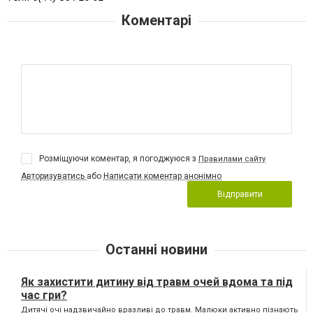
Коментарі
Розміщуючи коментар, я погоджуюся з
Правилами сайту
Авторизуватись
або
Написати коментар анонімно
Відправити
Останні новини
Як захистити дитину від травм очей вдома та під
час гри?
Дитячі очі надзвичайно вразливі до травм. Малюки активно пізнають