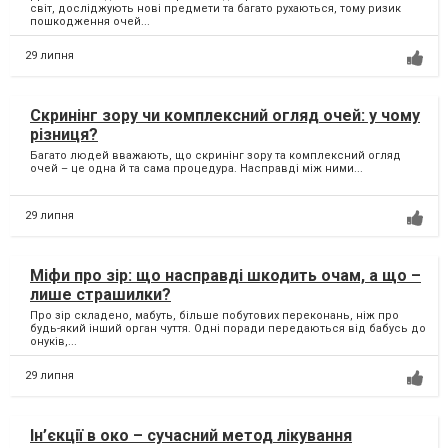
світ, досліджують нові предмети та багато рухаються, тому ризик
пошкодження очей...
29 липня
Скринінг зору чи комплексний огляд очей: у чому
різниця?
Багато людей вважають, що скринінг зору та комплексний огляд
очей – це одна й та сама процедура. Насправді між ними...
29 липня
Міфи про зір: що насправді шкодить очам, а що –
лише страшилки?
Про зір складено, мабуть, більше побутових переконань, ніж про
будь-який інший орган чуття. Одні поради передаються від бабусь до
онуків,...
29 липня
Ін’єкції в око – сучасний метод лікування