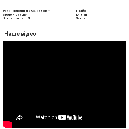
VI конференція «Бачити світ
Прайс
своїми очима»
клініки
Завантажити PDF
Завантажити XLS
Наше відео