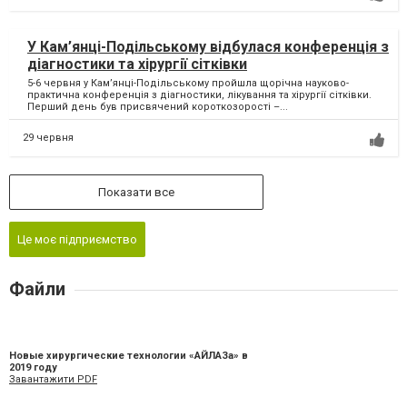
У Кам’янці-Подільському відбулася конференція з
діагностики та хірургії сітківки
5-6 червня у Кам’янці-Подільському пройшла щорічна науково-
практична конференція з діагностики, лікування та хірургії сітківки.
Перший день був присвячений короткозорості –...
29 червня
Показати все
Це моє підприємство
Файли
Новые хирургические технологии «АЙЛАЗа» в
2019 году
Завантажити PDF