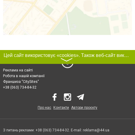
Цей сайт використовує «cookies». Також веб-сайт використовує інтернет-сервіс для збору технічних даних стосовно відвідувачів з метою отримання маркетингової та статистичної інформації. Умови обробки даних відвідувачів сайту див.
〉
Реклама на сайті
Робота в нашій компанії
Франшиза "CitySites"
+38 (063) 734-84-32
Про нас
Контакти
Автори проєкту
З питань реклами: +38 (063) 734-84-32. E-mail:
reklama@44.ua