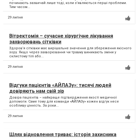
починають зазвичай лише тоді, коли з’являються перші проблеми.
Тим часом...
29 липня
Вітректомія – сучасне хірургічне лікування
захворювань сітківки
Здоров’я сітківки має вирішальне значення для збереження якісного
зору. Якщо через захворювання чи травму виникають зміни у
склистому тілі або...
29 липня
Відгуки пацієнтів «АЙЛАЗу»: тисячі людей
довіряють нам свій зір
Довіра пацієнтів – найкраще підтвердження якості медичної
допомоги. Саме тому для команди «АЙЛАЗу» кожен відгук несе
особливу цінність. За роки...
29 липня
Шлях відновлення триває: історія захисника