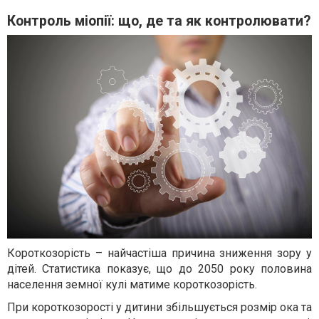
Контроль міопії: що, де та як контролювати?
Короткозорість – найчастіша причина зниження зору у
дітей. Статистика показує, що до 2050 року половина
населення земної кулі матиме короткозорість.
При короткозорості у дитини збільшується розмір ока та