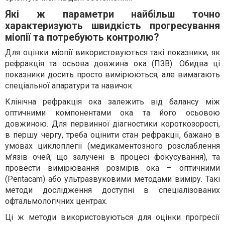
Які ж параметри найбільш точно
характеризують швидкість прогресування
міопії та потребують контролю?
Для оцінки міопії використовуються такі показники, як
рефракція та осьова довжина ока (ПЗВ). Обидва ці
показники досить просто вимірюються, але вимагають
спеціальної апаратури та навичок.
Клінічна рефракція ока залежить від балансу між
оптичними компонентами ока та його осьовою
довжиною. Для первинної діагностики короткозорості,
в першу чергу, треба оцінити стан рефракції, бажано в
умовах циклоплегії (медикаментозного розслаблення
м’язів очей, що залучені в процесі фокусування), та
провести вимірювання розмірів ока – оптичними
(Pentacam) або ультразвуковими методами виміру. Такі
методи дослідження доступні в спеціалізованих
офтальмологічних центрах.
Ці ж методи використовуються для оцінки прогресії