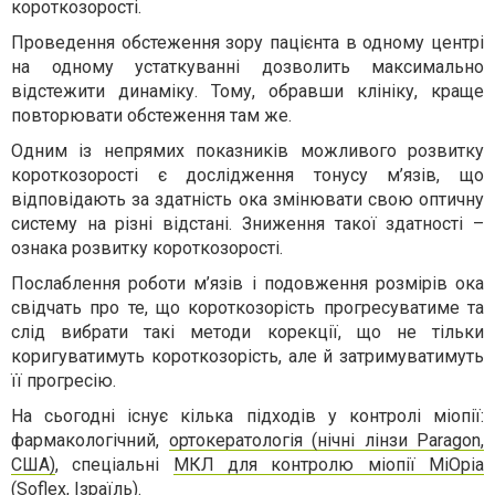
короткозорості.
Проведення обстеження зору пацієнта в одному центрі
на одному устаткуванні дозволить максимально
відстежити динаміку. Тому, обравши клініку, краще
повторювати обстеження там же.
Одним із непрямих показників можливого розвитку
короткозорості є дослідження тонусу м’язів, що
відповідають за здатність ока змінювати свою оптичну
систему на різні відстані. Зниження такої здатності –
ознака розвитку короткозорості.
Послаблення роботи м’язів і подовження розмірів ока
свідчать про те, що короткозорість прогресуватиме та
слід вибрати такі методи корекції, що не тільки
коригуватимуть короткозорість, але й затримуватимуть
її прогресію.
На сьогодні існує кілька підходів у контролі міопії:
фармакологічний,
ортокератологія (нічні лінзи Paragon,
США)
, спеціальні
МКЛ для контролю міопії MiOpia
(Sоflex, Ізраїль)
.