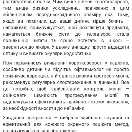
розтягується сітківка. Чим вище рівень короткозорості,
тим вище ризики ускладнень, пов’язаних з цим
збільшенням передньо-заднього розміру ока. Тому,
якщо ви помітили, що ваша дитина гірше бачить –
наприклад, примружується, щоб розглянути предмети,
намагається ближче сісти до телевізора, стала
повільніше читати та гірше встигати в школі –
зверніться до лікаря. У цьому випадку просто відвідати
оптику й виписати окуляри недостатньо.
При первинному виявленні короткозорості у пацієнта,
особливо дитини чи підлітка, офтальмолог не просто
призначає корекцію, а й оцінює ризики прогресії міопії,
рекомендує регулярне спостереження в динаміці. Все
це потрібно, щоб здійснювати контроль міопії –
оцінювати швидкість прогресування міопії та
відстежувати ефективність прийнятої схеми лікування,
за необхідності вносити до неї зміни.
Завдання спеціаліста – вибрати найбільш зручний та
ефективний для кожного окремого пацієнта метод,
орієнтуючися на дані обстеження.