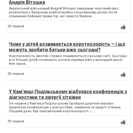
Андрія Вітошка
Український військовий Андрій Вітошко завершив черговий курс
реабілітації у Західному реабілітаційно-спортивному центрі після
отриманих бойових травм під час захисту України....
29 червня
Чому у дітей розвивається короткозорість – і що
можуть зробити батьки вже сьогодні?
Короткозорість (міопія) стрімко поширюється у всьому світі. Сьогодні
все більше дітей починають носити окуляри вже у молодшій школі.
Але гарна...
29 червня
У Кам’янці-Подільському відбулася конференція з
діагностики та хірургії сітківки
5-6 червня у Кам’янці-Подільському пройшла щорічна науково-
практична конференція з діагностики, лікування та хірургії сітківки.
Перший день був присвячений короткозорості –...
29 червня