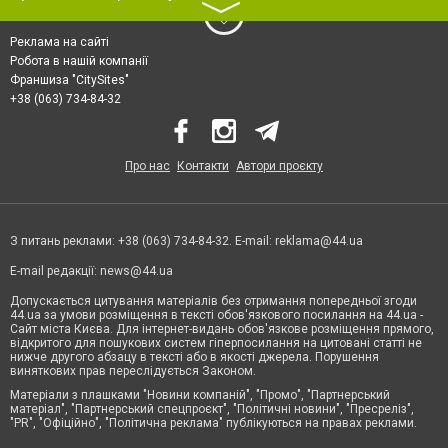
〉
Реклама на сайті
Робота в нашій компанії
Франшиза "CitySites"
+38 (063) 734-84-32
Про нас
Контакти
Автори проєкту
З питань реклами: +38 (063) 734-84-32. E-mail:
reklama@44.ua
E-mail редакції:
news@44.ua
Допускається цитування матеріалів без отримання попередньої згоди
44.ua за умови розміщення в тексті обов'язкового посилання на 44.ua -
Сайт міста Києва. Для інтернет-видань обов'язкове розміщення прямого,
відкритого для пошукових систем гіперпосилання на цитовані статті не
нижче другого абзацу в тексті або в якості джерела. Порушення
виняткових прав переслідується Законом.
Матеріали з плашками "Новини компаній", "Промо", "Партнерський
матеріал", "Партнерський спецпроєкт", "Політичні новини", "Пресреліз",
"PR", "Офіційно", "Політична реклама" публікуються на правах реклами.