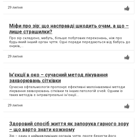
29 липня
Міфи про зір: що насправді шкодить очам, а що –
лише страшилки?
Про зір складено, мабуть, більше побутових переконань, ніж про
будь-який інший орган чуття. Одні поради передаються від бабусь до
онуків,...
29 липня
Ін’єкції в око – сучасний метод лікування
захворювань сітківки
Сучасна офтальмологія пропонує ефективні малоінвазивні методи
лікування захворювань сітківки та інших патологій очей. Одним із
таких методів є інтравітреальні ін’єкції...
29 липня
Здоровий спосіб життя як запорука гарного зору
– що варто знати кожному
Зір – один з найважливіших органів чуття, проте берегти його