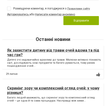
Розміщуючи коментар, я погоджуюся з
Правилами сайту
Авторизуватись
або
Написати коментар анонімно
Відправити
Останні новини
Як захистити дитину від травм очей вдома та під
час гри?
Дитячі очі надзвичайно вразливі до травм. Малюки активно пізнають
світ, досліджують нові предмети та багато рухаються, тому ризик
пошкодження очей...
29 липня
Скринінг зору чи комплексний огляд очей: у чому
різниця?
Багато людей вважають, що скринінг зору та комплексний огляд
очей – це одна й та сама процедура. Насправді між ними...