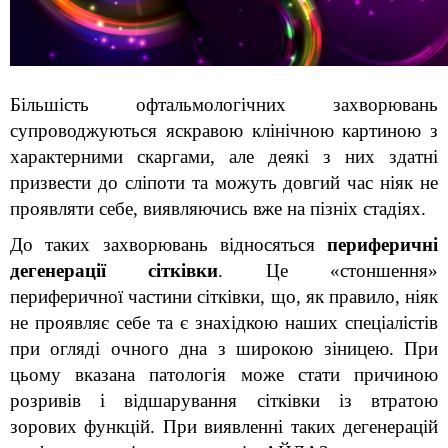
Більшість офтальмологічних захворювань 
супроводжуються яскравою клінічною картиною з 
характерними скаргами, але деякі з них здатні 
призвести до сліпоти та можуть довгий час ніяк не 
проявляти себе, виявляючись вже на пізніх стадіях.
До таких захворювань відносяться 
периферичні 
дегенерації сітківки
. Це «стоншення» 
периферичної частини сітківки, що, як правило, ніяк 
не проявляє себе та є знахідкою наших спеціалістів 
при огляді очного дна з широкою зіницею. При 
цьому вказана патологія може стати причиною 
розривів і відшарування сітківки із втратою 
зорових функцій. При виявленні таких дегенерацій 