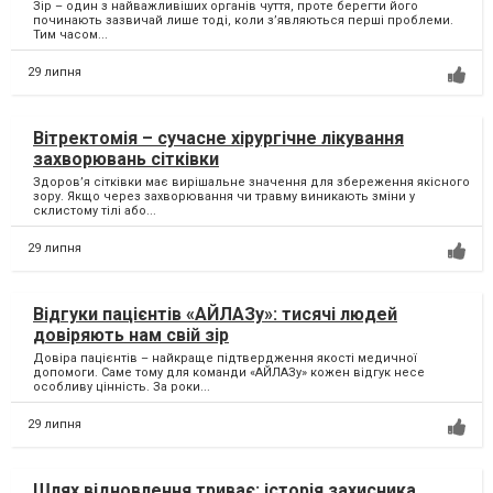
Зір – один з найважливіших органів чуття, проте берегти його
починають зазвичай лише тоді, коли з’являються перші проблеми.
Тим часом...
29 липня
Вітректомія – сучасне хірургічне лікування
захворювань сітківки
Здоров’я сітківки має вирішальне значення для збереження якісного
зору. Якщо через захворювання чи травму виникають зміни у
склистому тілі або...
29 липня
Відгуки пацієнтів «АЙЛАЗу»: тисячі людей
довіряють нам свій зір
Довіра пацієнтів – найкраще підтвердження якості медичної
допомоги. Саме тому для команди «АЙЛАЗу» кожен відгук несе
особливу цінність. За роки...
29 липня
Шлях відновлення триває: історія захисника