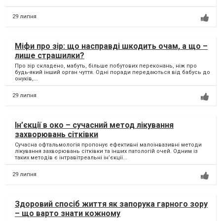
29 липня
Міфи про зір: що насправді шкодить очам, а що –
лише страшилки?
Про зір складено, мабуть, більше побутових переконань, ніж про
будь-який інший орган чуття. Одні поради передаються від бабусь до
онуків,...
29 липня
Ін’єкції в око – сучасний метод лікування
захворювань сітківки
Сучасна офтальмологія пропонує ефективні малоінвазивні методи
лікування захворювань сітківки та інших патологій очей. Одним із
таких методів є інтравітреальні ін’єкції...
29 липня
Здоровий спосіб життя як запорука гарного зору
– що варто знати кожному