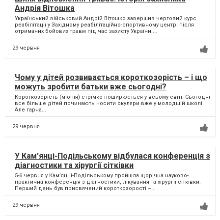
Андрія Вітошка
Український військовий Андрій Вітошко завершив черговий курс
реабілітації у Західному реабілітаційно-спортивному центрі після
отриманих бойових травм під час захисту України....
29 червня
Чому у дітей розвивається короткозорість – і що
можуть зробити батьки вже сьогодні?
Короткозорість (міопія) стрімко поширюється у всьому світі. Сьогодні
все більше дітей починають носити окуляри вже у молодшій школі.
Але гарна...
29 червня
У Кам’янці-Подільському відбулася конференція з
діагностики та хірургії сітківки
5-6 червня у Кам’янці-Подільському пройшла щорічна науково-
практична конференція з діагностики, лікування та хірургії сітківки.
Перший день був присвячений короткозорості –...
29 червня