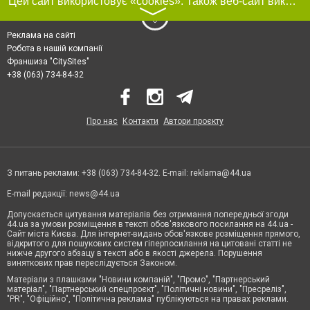
Цей сайт використовує «cookies». Також веб-сайт використовує інтернет-сервіс для збору технічних даних стосовно відвідувачів з метою отримання маркетингової та статистичної інформації. Умови обробки даних відвідувачів сайту див.
〉
Реклама на сайті
Робота в нашій компанії
Франшиза "CitySites"
+38 (063) 734-84-32
Про нас
Контакти
Автори проєкту
З питань реклами: +38 (063) 734-84-32. E-mail:
reklama@44.ua
E-mail редакції:
news@44.ua
Допускається цитування матеріалів без отримання попередньої згоди
44.ua за умови розміщення в тексті обов'язкового посилання на 44.ua -
Сайт міста Києва. Для інтернет-видань обов'язкове розміщення прямого,
відкритого для пошукових систем гіперпосилання на цитовані статті не
нижче другого абзацу в тексті або в якості джерела. Порушення
виняткових прав переслідується Законом.
Матеріали з плашками "Новини компаній", "Промо", "Партнерський
матеріал", "Партнерський спецпроєкт", "Політичні новини", "Пресреліз",
"PR", "Офіційно", "Політична реклама" публікуються на правах реклами.