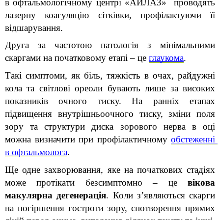
в офтальмологічному центрі «АЙЛАЗ»  проводять 
лазерну коагуляцію сітківки, профілактуючи її 
відшарування.
Друга за частотою патологія з мінімальними 
скаргами на початковому етапі – це 
глаукома
.
Такі симптоми, як біль, тяжкість в очах, райдужні 
кола та світлові ореоли бувають лише за високих 
показників очного тиску. На ранніх етапах 
підвищення внутрішньоочного тиску, зміни поля 
зору та структури диска зорового нерва в оці 
можна визначити при профілактичному 
обстеженні 
в офтальмолога
.
Ще одне захворювання, яке на початкових стадіях 
може протікати безсимптомно – це 
вікова 
макулярна дегенерація
. Коли з’являються скарги 
на погіршення гостроти зору, спотворення прямих 