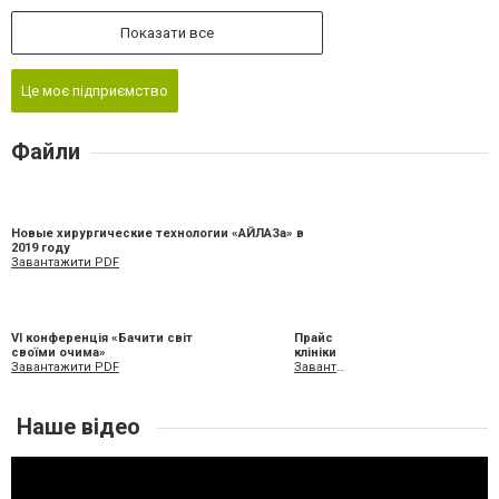
Показати все
Це моє підприємство
Файли
Новые хирургические технологии «АЙЛАЗа» в
2019 году
Завантажити PDF
VI конференція «Бачити світ
Прайс
своїми очима»
клініки
Завантажити PDF
Завантажити XLS
Наше відео