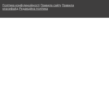
Політика конфіденційності
Правила сайту
Правила
класифайд
Редакційна політика