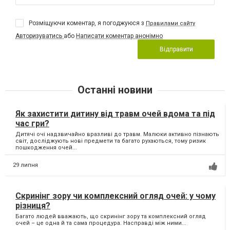
Розміщуючи коментар, я погоджуюся з
Правилами сайту
Авторизуватись
або
Написати коментар анонімно
Відправити
Останні новини
Як захистити дитину від травм очей вдома та під
час гри?
Дитячі очі надзвичайно вразливі до травм. Малюки активно пізнають
світ, досліджують нові предмети та багато рухаються, тому ризик
пошкодження очей...
29 липня
Скринінг зору чи комплексний огляд очей: у чому
різниця?
Багато людей вважають, що скринінг зору та комплексний огляд
очей – це одна й та сама процедура. Насправді між ними...