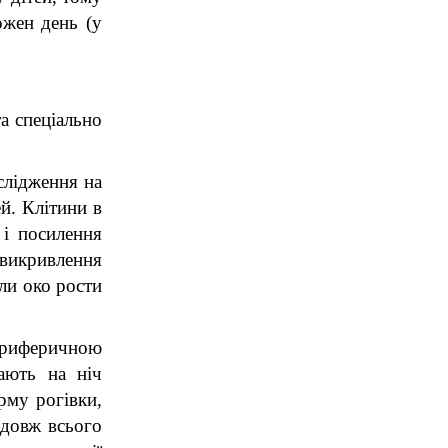
жен день (у 
 спеціально 
лідження на 
. Клітини в 
і посилення 
викривлення 
и око рости 
ериферичною 
ають на ніч 
му рогівки, 
довж всього 