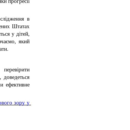
ки прогресії 
слідження в 
ених Штатах 
ся у дітей, 
чаємо, який 
ати.
перевірити 
 доведеться 
и ефективне 
ового зору у 