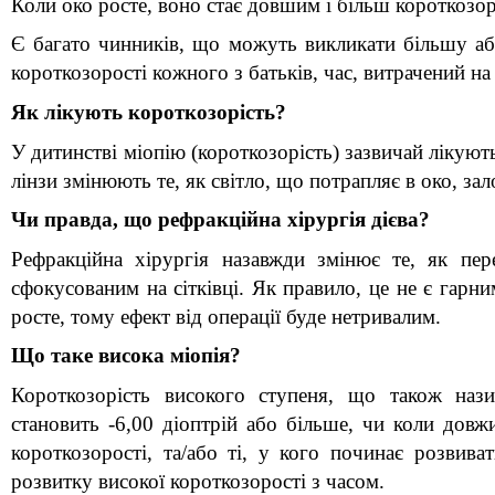
Коли око росте, воно стає довшим і більш короткозо
Є багато чинників, що можуть викликати більшу або
короткозорості кожного з батьків, час, витрачений на
Як лікують короткозорість?
У дитинстві міопію (короткозорість) зазвичай лікуют
лінзи змінюють те, як світло, що потрапляє в око, зал
Чи правда, що рефракційна хірургія дієва?
Рефракційна хірургія назавжди змінює те, як пер
сфокусованим на сітківці. Як правило, це не є гарни
росте, тому ефект від операції буде нетривалим.
Що таке висока міопія?
Короткозорість високого ступеня, що також нази
становить -6,00 діоптрій або більше, чи коли довжи
короткозорості, та/або ті, у кого починає розвива
розвитку високої короткозорості з часом.