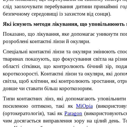
слід заохочувати перебування дитини принаймні го
безпечному середовищі із захистом від сонця).
Які існують методи лікування, що уповільнюють 
Показано, що лікування, яке допомагає уникнути погі
розроблені контактні лінзи й окуляри.
Спеціальні контактні лінзи та окуляри змінюють спос
тваринах показують, що фокусування світла на різни
області сітківки, що контролюють бічний зір, пода
короткозорості. Контактні лінзи та окуляри, які доп
світла, щоб клітини, які контролюють зростання, от
довше чи ставати більш короткозорим.
Типи контактних лінз, які допомагають уповільнити 
посиленою оптикою, такі як 
MiOpia
(використову
(ортокератологія), такі як 
Paragon
(використовуються
чим досягається виправлення зору на цілий день. То