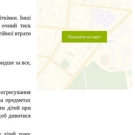
ківки. Інші 
очний тиск 
ійної втрати 
Показати на карті
идше за все, 
огресування 
а предметах 
и дітей при 
об дивитися 
дітей, тому 