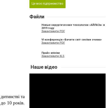
Це моє підприємство
Файли
Новые хирургические технологии «АЙЛАЗа» в
2019 году
Завантажити PDF
VI конференція «Бачити світ своїми очима»
Завантажити PDF
Прайс клініки
Завантажити XLS
Наше відео
дитинстві та 
до 10 років. 