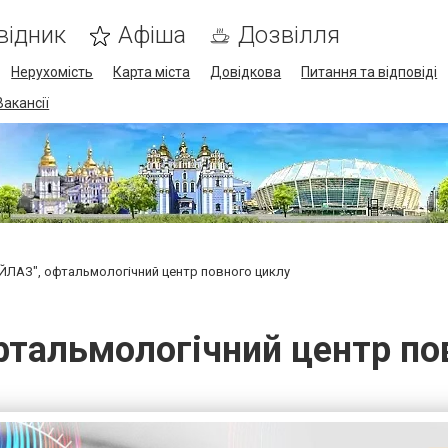
відник
Афіша
Дозвілля
Нерухомість
Карта міста
Довідкова
Питання та відповіді
Вакансії
ЙЛАЗ", офтальмологічний центр повного циклу
фтальмологічний центр по