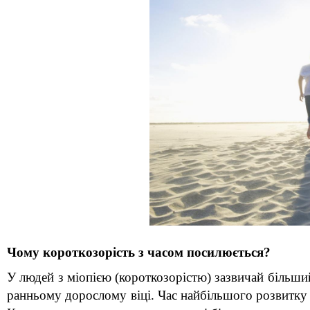
Чому короткозорість з часом посилюється?
У людей з міопією (короткозорістю) зазвичай більший
ранньому дорослому віці. Час найбільшого розвитку ко