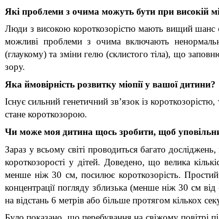
Які проблеми з очима можуть бути при високій мі
Люди з високою короткозорістю мають вищий шанс отр
можливі проблеми з очима включають ненормальни
(глаукому) та зміни гелю (склистого тіла), що запов
зору.
Яка ймовірність розвитку міопії у вашої дитини?
Існує сильний генетичний зв’язок із короткозорістю, 
стане короткозорою.
Чи може моя дитина щось зробити, щоб уповільн
Зараз у всьому світі проводиться багато досліджень,
короткозорості у дітей. Доведено, що велика кількі
менше ніж 30 см, посилює короткозорість. Простий 
концентрації погляду зблизька (менше ніж 30 см від
на відстань 6 метрів або більше протягом кількох сек
Було показано, що перебування на свіжому повітрі пі