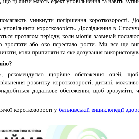
 що ці лінзи мають ефект уповільнення та навіть зупин
помагають уникнути погіршення короткозорості. До
ь уповільнити короткозорість. Дослідження в Сполуч
ться протягом періоду, коли міопія зазвичай посилюєть
ла зростати або око перестало рости. Ми все ще вив
чинати, коли припиняти та яке дозування використовув
опію?
, рекомендуємо щорічне обстеження очей, щоб 
ільнення розвитку короткозорості, дитині, можливо,
 знадобиться додаткове обстеження, щоб зрозуміти, ч
тячої короткозорості у 
батьківській енциклопедії здор