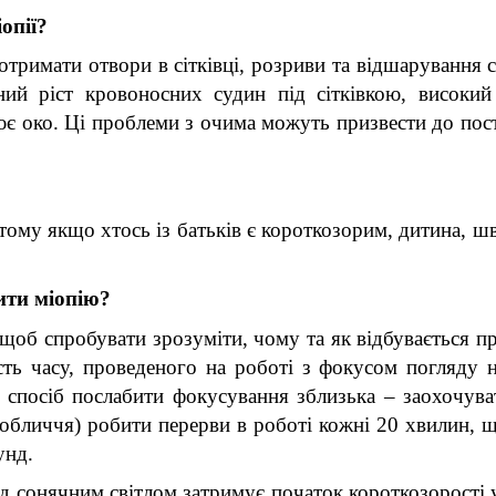
опії?
имати отвори в сітківці, розриви та відшарування сіт
й ріст кровоносних судин під сітківкою, високий 
нює око. Ці проблеми з очима можуть призвести до пост
тому якщо хтось із батьків є короткозорим, дитина, шв
ити міопію?
 щоб спробувати зрозуміти, чому та як відбувається пр
сть часу, проведеного на роботі з фокусом погляду н
спосіб послабити фокусування зблизька – заохочуват
 обличчя) робити перерви в роботі кожні 20 хвилин, щ
унд.
д сонячним світлом затримує початок короткозорості у 