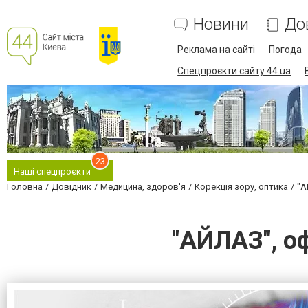
Новини
До
Реклама на сайті
Погода
Спецпроєкти сайту 44.ua
23
Наші спецпроєкти
Головна
Довідник
Медицина, здоров'я
Корекція зору, оптика
"А
"АЙЛАЗ", о