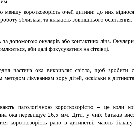
рим.
 меншу короткозорість очей дитини: до них відносят
 роботу зблизька, та кількість зовнішнього освітлення.
ь за допомогою окулярів або контактних лінз. Окуляри 
омлюється, аби далі фокусуватися на сітківці.
едня частина ока викривляє світло, щоб зробити с
м методом лікуванням зору дітей, оскільки в дитинстві
вають патологічною короткозорістю – це коли коро
на ока перевищує 26,5 мм. Діти, у чиїх батьків висо
тися короткозорість рано в дитинстві, мають більшу 