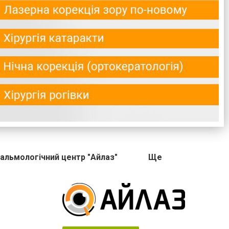
альмологічний центр "Айлаз"
Ще