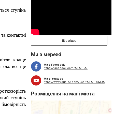
ься ступінь 
та контактні 
Ще відео
Ми в мережі
вітло краще 
Ми у Facebook
 око все ще 
https://facebook.com/AILASUA/
Ми в Youtube
https://www.youtube.com/user/AILASCOMUA
ткозорість 
Розміщення на мапі міста
кий ступінь 
ймовірність 