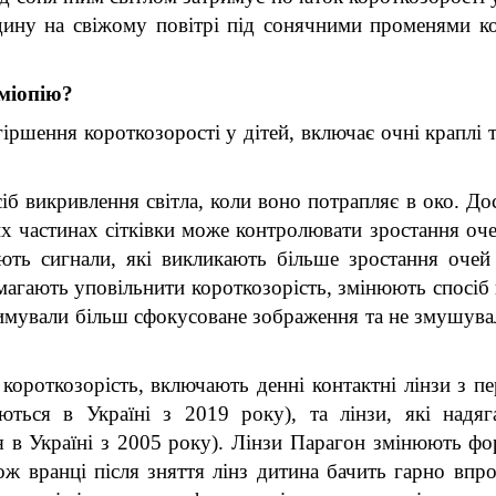
дину на свіжому повітрі під сонячними променями ко
міопію?
ршення короткозорості у дітей, включає очні краплі та
іб викривлення світла, коли воно потрапляє в око. Дос
х частинах сітківки може контролювати зростання очей
ють сигнали, які викликають більше зростання очей 
омагають уповільнити короткозорість, змінюють спосіб 
римували більш сфокусоване зображення та не змушувал
короткозорість, включають денні контактні лінзи з п
ються в Україні з 2019 року), та лінзи, які надяг
 в Україні з 2005 року). Лінзи Парагон змінюють фор
ж вранці після зняття лінз дитина бачить гарно впро