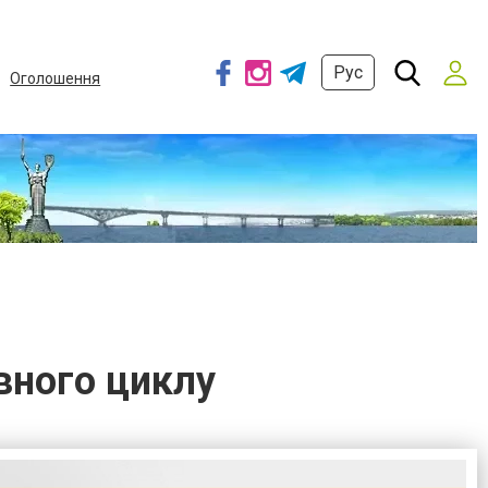
Рус
Оголошення
вного циклу