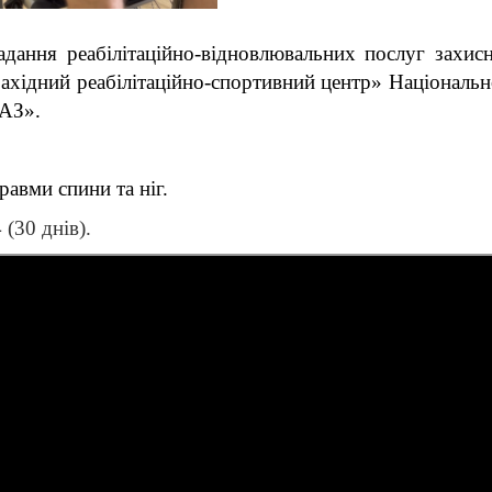
дання реабілітаційно-відновлювальних послуг захисн
хідний реабілітаційно-спортивний центр» Національно
ЛАЗ».
авми спини та ніг.
(30 днів).