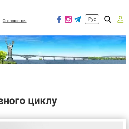
Рус
Оголошення
вного циклу