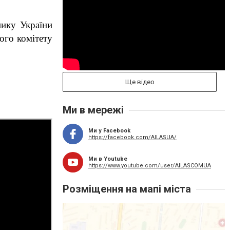
ику України 
го комітету 
Ще відео
Ми в мережі
Ми у Facebook
https://facebook.com/AILASUA/
Ми в Youtube
https://www.youtube.com/user/AILASCOMUA
Розміщення на мапі міста