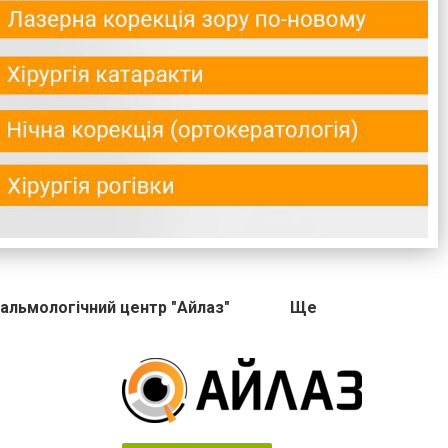
альмологічний центр "Айлаз"
Ще