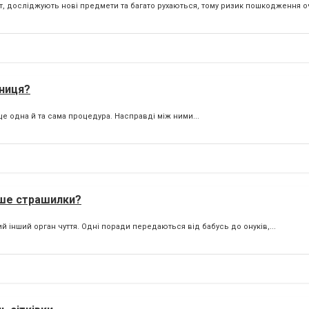
т, досліджують нові предмети та багато рухаються, тому ризик пошкодження оч
зниця?
е одна й та сама процедура. Насправді між ними...
ише страшилки?
й інший орган чуття. Одні поради передаються від бабусь до онуків,...