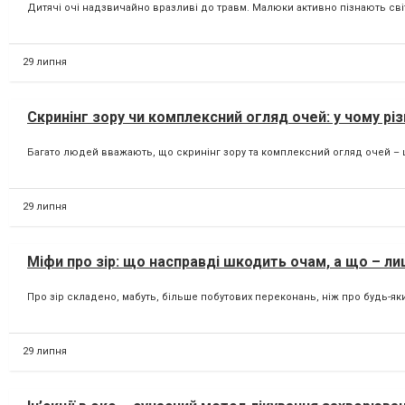
Дитячі очі надзвичайно вразливі до травм. Малюки активно пізнають сві
29 липня
Скринінг зору чи комплексний огляд очей: у чому рі
Багато людей вважають, що скринінг зору та комплексний огляд очей – ц
29 липня
Міфи про зір: що насправді шкодить очам, а що – л
Про зір складено, мабуть, більше побутових переконань, ніж про будь-яки
29 липня