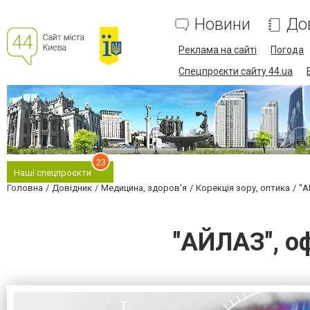
Новини
До
Реклама на сайті
Погода
Спецпроєкти сайту 44.ua
23
Наші спецпроєкти
Головна
Довідник
Медицина, здоров'я
Корекція зору, оптика
"А
"АЙЛАЗ", о