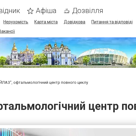
відник
Афіша
Дозвілля
Нерухомість
Карта міста
Довідкова
Питання та відповіді
Вакансії
ЙЛАЗ", офтальмологічний центр повного циклу
фтальмологічний центр по