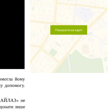
Показати на карті
омогла йому 
у допомогу. 
 «АЙЛАЗ» не 
донати лише 