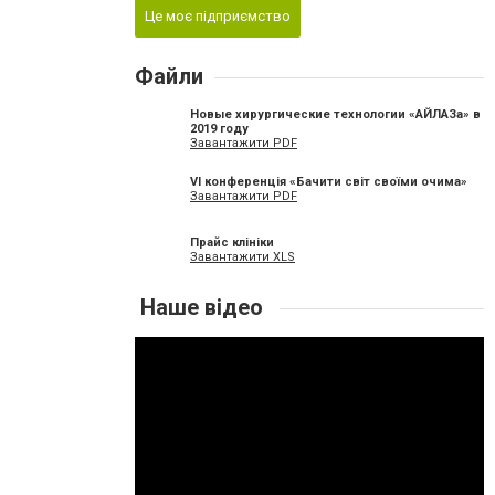
Це моє підприємство
Файли
Новые хирургические технологии «АЙЛАЗа» в
2019 году
Завантажити PDF
VI конференція «Бачити світ своїми очима»
Завантажити PDF
Прайс клініки
Завантажити XLS
Наше відео