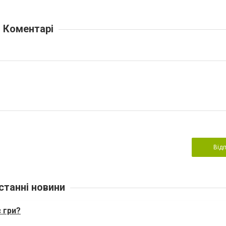
Коментарі
Від
станні новини
с гри?