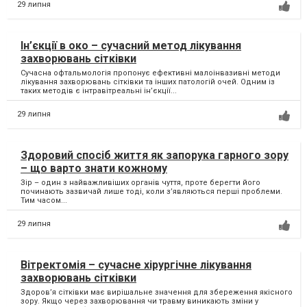
29 липня
Ін’єкції в око – сучасний метод лікування
захворювань сітківки
Сучасна офтальмологія пропонує ефективні малоінвазивні методи
лікування захворювань сітківки та інших патологій очей. Одним із
таких методів є інтравітреальні ін’єкції...
29 липня
Здоровий спосіб життя як запорука гарного зору
– що варто знати кожному
Зір – один з найважливіших органів чуття, проте берегти його
починають зазвичай лише тоді, коли з’являються перші проблеми.
Тим часом...
29 липня
Вітректомія – сучасне хірургічне лікування
захворювань сітківки
Здоров’я сітківки має вирішальне значення для збереження якісного
зору. Якщо через захворювання чи травму виникають зміни у