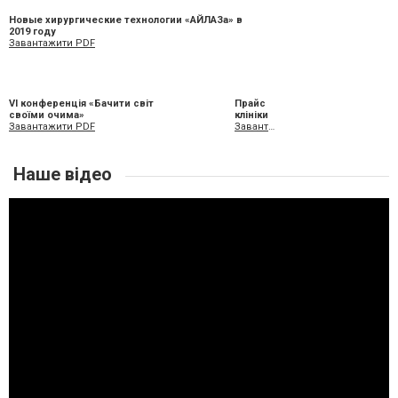
Новые хирургические технологии «АЙЛАЗа» в
2019 году
Завантажити PDF
VI конференція «Бачити світ
Прайс
своїми очима»
клініки
Завантажити PDF
Завантажити XLS
Наше відео