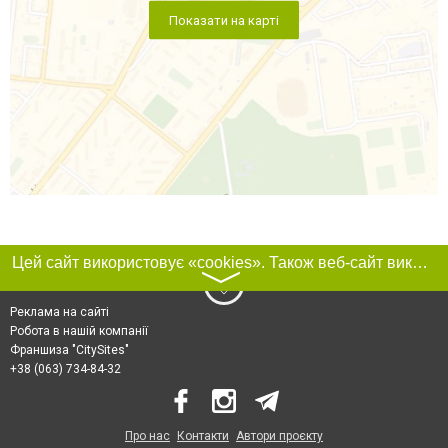
Показати на карті
Цей сайт використовує «cookies». Також веб-сайт використовує інтернет-сервіс для збору технічних даних стосовно відвідувачів з метою отримання маркетингової та статистичної інформації. Умови обробки даних відвідувачів сайту див.
〉
Реклама на сайті
Робота в нашій компанії
Франшиза "CitySites"
+38 (063) 734-84-32
Про нас
Контакти
Автори проєкту