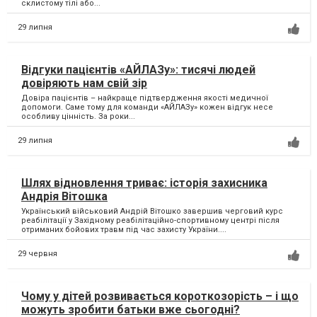
склистому тілі або...
29 липня
Відгуки пацієнтів «АЙЛАЗу»: тисячі людей
довіряють нам свій зір
Довіра пацієнтів – найкраще підтвердження якості медичної
допомоги. Саме тому для команди «АЙЛАЗу» кожен відгук несе
особливу цінність. За роки...
29 липня
Шлях відновлення триває: історія захисника
Андрія Вітошка
Український військовий Андрій Вітошко завершив черговий курс
реабілітації у Західному реабілітаційно-спортивному центрі після
отриманих бойових травм під час захисту України....
29 червня
Чому у дітей розвивається короткозорість – і що
можуть зробити батьки вже сьогодні?