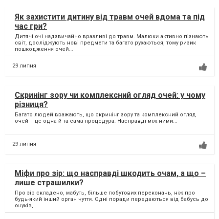
Як захистити дитину від травм очей вдома та під
час гри?
Дитячі очі надзвичайно вразливі до травм. Малюки активно пізнають
світ, досліджують нові предмети та багато рухаються, тому ризик
пошкодження очей...
29 липня
Скринінг зору чи комплексний огляд очей: у чому
різниця?
Багато людей вважають, що скринінг зору та комплексний огляд
очей – це одна й та сама процедура. Насправді між ними...
29 липня
Міфи про зір: що насправді шкодить очам, а що –
лише страшилки?
Про зір складено, мабуть, більше побутових переконань, ніж про
будь-який інший орган чуття. Одні поради передаються від бабусь до
онуків,...