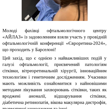
Молоді фахівці офтальмологічного центру 
«АЙЛАЗ» із задоволенням взяли участь у провідній 
офтальмологічній конференції «Євроретина-2024», 
що проходить у Барселоні!
Цей захід, що є однією з найважливіших подій у 
галузі офтальмології, присвячений патологіям 
сітківки, вітреоретинальній хірургії, інноваційним 
технологіям і генетичним дослідженням. Учасники 
мають можливість ознайомитися з найновішими 
методами лікування захворювань сітківки, таких як 
вроджені аномалії, відшарування сітківки, 
діабетична ретинопатія, вікова макулярна дистрофія, 
травматичні ушкодження та інші.