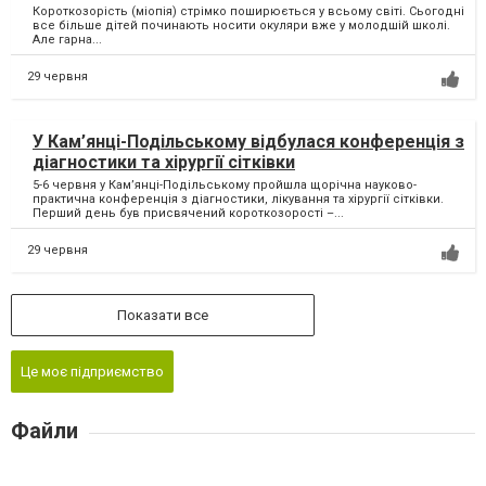
Короткозорість (міопія) стрімко поширюється у всьому світі. Сьогодні
все більше дітей починають носити окуляри вже у молодшій школі.
Але гарна...
29 червня
У Кам’янці-Подільському відбулася конференція з
діагностики та хірургії сітківки
5-6 червня у Кам’янці-Подільському пройшла щорічна науково-
практична конференція з діагностики, лікування та хірургії сітківки.
Перший день був присвячений короткозорості –...
29 червня
Показати все
Це моє підприємство
Файли