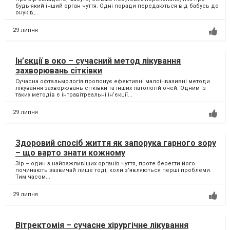
будь-який інший орган чуття. Одні поради передаються від бабусь до
онуків,...
29 липня
Ін’єкції в око – сучасний метод лікування
захворювань сітківки
Сучасна офтальмологія пропонує ефективні малоінвазивні методи
лікування захворювань сітківки та інших патологій очей. Одним із
таких методів є інтравітреальні ін’єкції...
29 липня
Здоровий спосіб життя як запорука гарного зору
– що варто знати кожному
Зір – один з найважливіших органів чуття, проте берегти його
починають зазвичай лише тоді, коли з’являються перші проблеми.
Тим часом...
29 липня
Вітректомія – сучасне хірургічне лікування