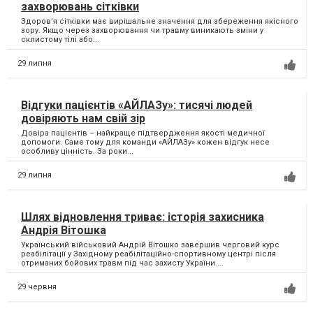
захворювань сітківки
Здоров’я сітківки має вирішальне значення для збереження якісного
зору. Якщо через захворювання чи травму виникають зміни у
склистому тілі або...
29 липня
Відгуки пацієнтів «АЙЛАЗу»: тисячі людей
довіряють нам свій зір
Довіра пацієнтів – найкраще підтвердження якості медичної
допомоги. Саме тому для команди «АЙЛАЗу» кожен відгук несе
особливу цінність. За роки...
29 липня
Шлях відновлення триває: історія захисника
Андрія Вітошка
Український військовий Андрій Вітошко завершив черговий курс
реабілітації у Західному реабілітаційно-спортивному центрі після
отриманих бойових травм під час захисту України....
29 червня