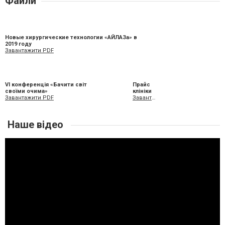
Файли
Новые хирургические технологии «АЙЛАЗа» в
2019 году
Завантажити PDF
VI конференція «Бачити світ
Прайс
своїми очима»
клініки
Завантажити PDF
Завантажити XLS
Наше відео