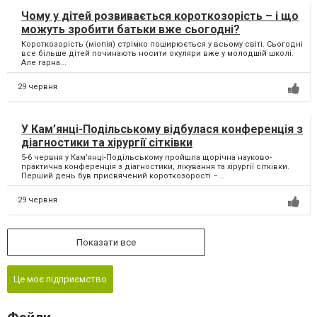
Чому у дітей розвивається короткозорість – і що
можуть зробити батьки вже сьогодні?
Короткозорість (міопія) стрімко поширюється у всьому світі. Сьогодні
все більше дітей починають носити окуляри вже у молодшій школі.
Але гарна...
29 червня
У Кам’янці-Подільському відбулася конференція з
діагностики та хірургії сітківки
5-6 червня у Кам’янці-Подільському пройшла щорічна науково-
практична конференція з діагностики, лікування та хірургії сітківки.
Перший день був присвячений короткозорості –...
29 червня
Показати все
Це моє підприємство