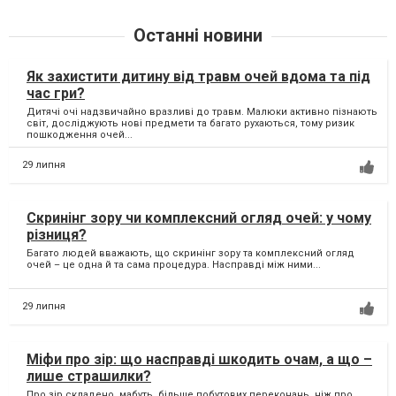
Останні новини
Як захистити дитину від травм очей вдома та під
час гри?
Дитячі очі надзвичайно вразливі до травм. Малюки активно пізнають
світ, досліджують нові предмети та багато рухаються, тому ризик
пошкодження очей...
29 липня
Скринінг зору чи комплексний огляд очей: у чому
різниця?
Багато людей вважають, що скринінг зору та комплексний огляд
очей – це одна й та сама процедура. Насправді між ними...
29 липня
Міфи про зір: що насправді шкодить очам, а що –
лише страшилки?
Про зір складено, мабуть, більше побутових переконань, ніж про