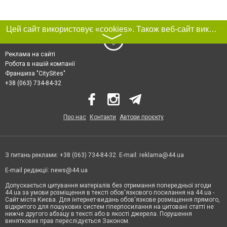
Цей сайт використовує «cookies». Також веб-сайт використовує інтернет-сервіс для збору технічних даних стосовно відвідувачів з метою отримання маркетингової та статистичної інформації. Умови обробки даних відвідувачів сайту див.
〉
Реклама на сайті
Робота в нашій компанії
Франшиза "CitySites"
+38 (063) 734-84-32
Про нас
Контакти
Автори проєкту
З питань реклами: +38 (063) 734-84-32. E-mail:
reklama@44.ua
E-mail редакції:
news@44.ua
Допускається цитування матеріалів без отримання попередньої згоди
44.ua за умови розміщення в тексті обов'язкового посилання на 44.ua -
Сайт міста Києва. Для інтернет-видань обов'язкове розміщення прямого,
відкритого для пошукових систем гіперпосилання на цитовані статті не
нижче другого абзацу в тексті або в якості джерела. Порушення
виняткових прав переслідується Законом.