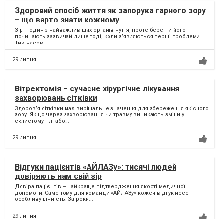
Здоровий спосіб життя як запорука гарного зору
– що варто знати кожному
Зір – один з найважливіших органів чуття, проте берегти його
починають зазвичай лише тоді, коли з’являються перші проблеми.
Тим часом...
29 липня
Вітректомія – сучасне хірургічне лікування
захворювань сітківки
Здоров’я сітківки має вирішальне значення для збереження якісного
зору. Якщо через захворювання чи травму виникають зміни у
склистому тілі або...
29 липня
Відгуки пацієнтів «АЙЛАЗу»: тисячі людей
довіряють нам свій зір
Довіра пацієнтів – найкраще підтвердження якості медичної
допомоги. Саме тому для команди «АЙЛАЗу» кожен відгук несе
особливу цінність. За роки...
29 липня