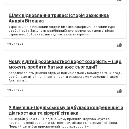
Шлях відновлення триває: історія захисника
Андрія Вітошка
Український військовий Андрій Вітошко завершив черговий курс
реабілітації у Західному реабілітаційно-спортивному центрі після
отриманих бойових травм під час захисту України....
29 червня
Чому у дітей розвивається короткозорість – і що
можуть зробити батьки вже сьогодні?
Короткозорість (міопія) стрімко поширюється у всьому світі. Сьогодні
все більше дітей починають носити окуляри вже у молодшій школі.
Але гарна...
29 червня
У Кам’янці-Подільському відбулася конференція з
діагностики та хірургії сітківки
5-6 червня у Кам’янці-Подільському пройшла щорічна науково-
практична конференція з діагностики, лікування та хірургії сітківки.
Перший день був присвячений короткозорості –...