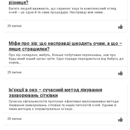
різниця?
Багато людей вважають, що скринінг зору та комплексний огляд
очей – це одна й та сама процедура. Насправді між ними...
29 липня
Міфи про зір: що насправді шкодить очам, а що –
лише страшилки?
Про зір складено, мабуть, більше побутових переконань, ніж про
будь-який інший орган чуття. Одні поради передаються від бабусь до
онуків,...
29 липня
Ін’єкції в око – сучасний метод лікування
захворювань сітківки
Сучасна офтальмологія пропонує ефективні малоінвазивні методи
лікування захворювань сітківки та інших патологій очей. Одним із
таких методів є інтравітреальні ін’єкції...
29 липня