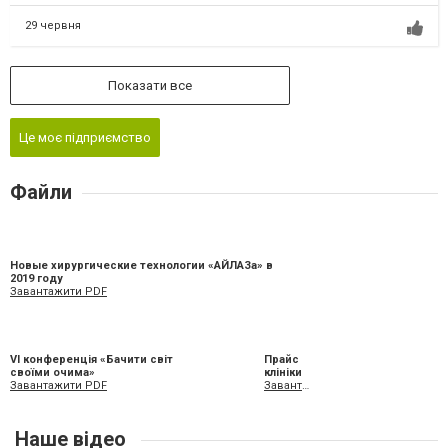
29 червня
Показати все
Це моє підприємство
Файли
Новые хирургические технологии «АЙЛАЗа» в
2019 году
Завантажити PDF
VI конференція «Бачити світ
Прайс
своїми очима»
клініки
Завантажити PDF
Завантажити XLS
Наше відео