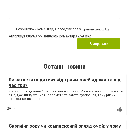
Розміщуючи коментар, я погоджуюся з
Правилами сайту
Авторизуватись
або
Написати коментар анонімно
Відправити
Останні новини
Як захистити дитину від травм очей вдома та під
час гри?
Дитячі очі надзвичайно вразливі до травм. Малюки активно пізнають
світ, досліджують нові предмети та багато рухаються, тому ризик
пошкодження очей...
29 липня
Скринінг зору чи комплексний огляд очей: у чому