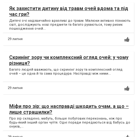
Як захистити дитину від травм очей вдома та під
час гри?
Дитячі очі надзвичайно вразливі до травм. Малюки активно пізнають
світ, досліджують нові предмети та багато рухаються, тому ризик
пошкодження очей...
29 липня
Скринінг зору чи комплексний огляд очей: у чому
різниця?
Багато людей вважають, що скринінг зору та комплексний огляд
очей – це одна й та сама процедура. Насправді між ними...
29 липня
Міфи про зір: що насправді шкодить очам, а що –
лише страшилки?
Про зір складено, мабуть, більше побутових переконань, ніж про
будь-який інший орган чуття. Одні поради передаються від бабусь до
онуків,...
29 липня