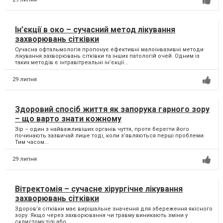
Ін’єкції в око – сучасний метод лікування
захворювань сітківки
Сучасна офтальмологія пропонує ефективні малоінвазивні методи
лікування захворювань сітківки та інших патологій очей. Одним із
таких методів є інтравітреальні ін’єкції...
29 липня
Здоровий спосіб життя як запорука гарного зору
– що варто знати кожному
Зір – один з найважливіших органів чуття, проте берегти його
починають зазвичай лише тоді, коли з’являються перші проблеми.
Тим часом...
29 липня
Вітректомія – сучасне хірургічне лікування
захворювань сітківки
Здоров’я сітківки має вирішальне значення для збереження якісного
зору. Якщо через захворювання чи травму виникають зміни у
склистому тілі або...