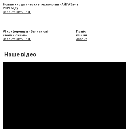
Новые хирургические технологии «АЙЛАЗа» в
2019 году
Завантажити PDF
VI конференція «Бачити світ
Прайс
своїми очима»
клініки
Завантажити PDF
Завантажити XLS
Наше відео