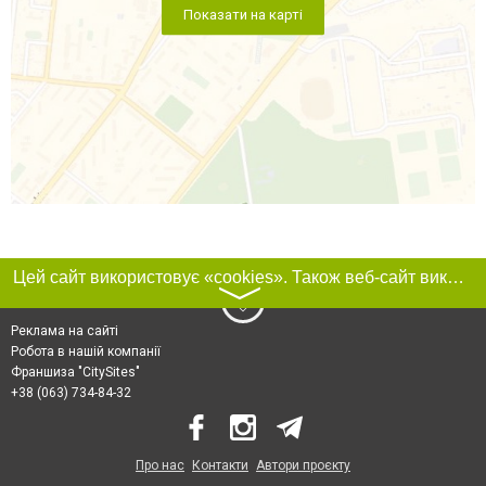
Показати на карті
Цей сайт використовує «cookies». Також веб-сайт використовує інтернет-сервіс для збору технічних даних стосовно відвідувачів з метою отримання маркетингової та статистичної інформації. Умови обробки даних відвідувачів сайту див.
〉
Реклама на сайті
Робота в нашій компанії
Франшиза "CitySites"
+38 (063) 734-84-32
Про нас
Контакти
Автори проєкту