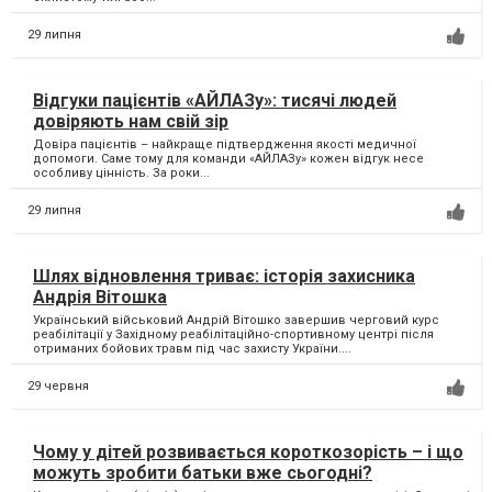
29 липня
Відгуки пацієнтів «АЙЛАЗу»: тисячі людей
довіряють нам свій зір
Довіра пацієнтів – найкраще підтвердження якості медичної
допомоги. Саме тому для команди «АЙЛАЗу» кожен відгук несе
особливу цінність. За роки...
29 липня
Шлях відновлення триває: історія захисника
Андрія Вітошка
Український військовий Андрій Вітошко завершив черговий курс
реабілітації у Західному реабілітаційно-спортивному центрі після
отриманих бойових травм під час захисту України....
29 червня
Чому у дітей розвивається короткозорість – і що
можуть зробити батьки вже сьогодні?