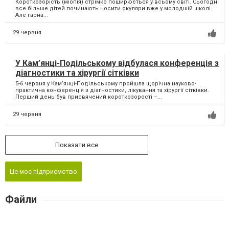
Короткозорість (міопія) стрімко поширюється у всьому світі. Сьогодні
все більше дітей починають носити окуляри вже у молодшій школі.
Але гарна...
29 червня
У Кам’янці-Подільському відбулася конференція з
діагностики та хірургії сітківки
5-6 червня у Кам’янці-Подільському пройшла щорічна науково-
практична конференція з діагностики, лікування та хірургії сітківки.
Перший день був присвячений короткозорості –...
29 червня
Показати все
Це моє підприємство
Файли