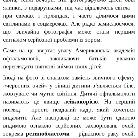
ялинки, з подарунками, під час відключень світла – 
при свічках і гірляндах, і часто ділимося цими 
світлинами в соцмережах. Але рідко замислюємося, 
що звичайна фотографія може стати першим 
сигналом серйозної проблеми із зором.
Саме на це звертає увагу Американська академія 
офтальмології, закликаючи батьків уважно 
переглядати святкові знімки своїх дітей.
Іноді на фото зі спалахом замість звичного ефекту 
«червоних очей» у зіниці дитини з’являється біле, 
жовтувате чи мутне світіння. Дитячі офтальмологи 
називають це явище 
лейкокорією
. На перший 
погляд – просто невдалий кадр, який хочеться 
видалити. Але насправді це може бути єдиною 
видимою ознакою серйозних захворювань очей, 
зокрема 
ретинобластоми
 – рідкісного раку очей, 