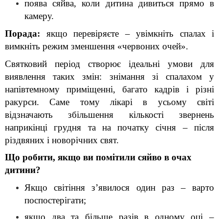
поява сяйва, коли дитина дивиться прямо в 
камеру.
Порада:
 якщо перевіряєте – увімкніть спалах і 
вимкніть режим зменшення «червоних очей».
Святковий період створює ідеальні умови для 
виявлення таких змін: знімання зі спалахом у 
напівтемному приміщенні, багато кадрів і різні 
ракурси. Саме тому лікарі в усьому світі 
відзначають збільшення кількості звернень 
наприкінці грудня та на початку січня – після 
різдвяних і новорічних свят.
Що робити, якщо ви помітили сяйво в очах 
дитини?
Якщо світіння з’явилося один раз – варто 
поспостерігати;
якщо два та більше разів в одному оці – 