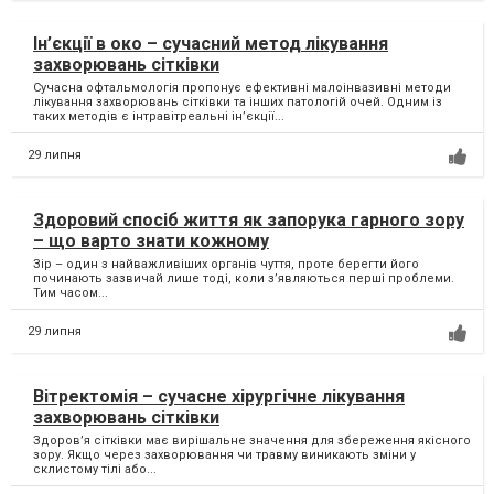
Ін’єкції в око – сучасний метод лікування
захворювань сітківки
Сучасна офтальмологія пропонує ефективні малоінвазивні методи
лікування захворювань сітківки та інших патологій очей. Одним із
таких методів є інтравітреальні ін’єкції...
29 липня
Здоровий спосіб життя як запорука гарного зору
– що варто знати кожному
Зір – один з найважливіших органів чуття, проте берегти його
починають зазвичай лише тоді, коли з’являються перші проблеми.
Тим часом...
29 липня
Вітректомія – сучасне хірургічне лікування
захворювань сітківки
Здоров’я сітківки має вирішальне значення для збереження якісного
зору. Якщо через захворювання чи травму виникають зміни у
склистому тілі або...