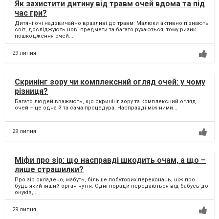
Як захистити дитину від травм очей вдома та під
час гри?
Дитячі очі надзвичайно вразливі до травм. Малюки активно пізнають
світ, досліджують нові предмети та багато рухаються, тому ризик
пошкодження очей...
29 липня
Скринінг зору чи комплексний огляд очей: у чому
різниця?
Багато людей вважають, що скринінг зору та комплексний огляд
очей – це одна й та сама процедура. Насправді між ними...
29 липня
Міфи про зір: що насправді шкодить очам, а що –
лише страшилки?
Про зір складено, мабуть, більше побутових переконань, ніж про
будь-який інший орган чуття. Одні поради передаються від бабусь до
онуків,...
29 липня