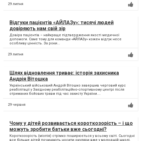
29 липня
Відгуки пацієнтів «АЙЛАЗу»: тисячі людей
довіряють нам свій зір
Довіра пацієнтів – найкраще підтвердження якості медичної
допомоги. Саме тому для команди «АЙЛАЗу» кожен відгук несе
особливу цінність. За роки...
29 липня
Шлях відновлення триває: історія захисника
Андрія Вітошка
Український військовий Андрій Вітошко завершив черговий курс
реабілітації у Західному реабілітаційно-спортивному центрі після
отриманих бойових травм під час захисту України....
29 червня
Чому у дітей розвивається короткозорість – і що
можуть зробити батьки вже сьогодні?
Короткозорість (міопія) стрімко поширюється у всьому світі. Сьогодні
все більше дітей починають носити окуляри вже у молодшій школі.