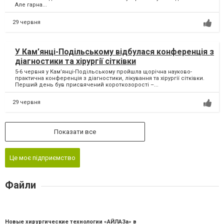
Але гарна...
29 червня
У Кам’янці-Подільському відбулася конференція з
діагностики та хірургії сітківки
5-6 червня у Кам’янці-Подільському пройшла щорічна науково-
практична конференція з діагностики, лікування та хірургії сітківки.
Перший день був присвячений короткозорості –...
29 червня
Показати все
Це моє підприємство
Файли
Новые хирургические технологии «АЙЛАЗа» в