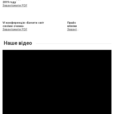
2019 году
Завантажити PDF
VI конференція «Бачити світ
Прайс
своїми очима»
клініки
Завантажити PDF
Завантажити XLS
Наше відео