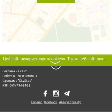
Цей сайт використовує «cookies». Також веб-сайт використовує інтернет-сервіс для збору технічних даних стосовно відвідувачів з метою отримання маркетингової та статистичної інформації. Умови обробки даних відвідувачів сайту див.
〉
Реклама на сайті
Робота в нашій компанії
Франшиза "CitySites"
+38 (063) 734-84-32
Про нас
Контакти
Автори проєкту