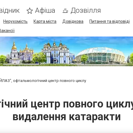
відник
Афіша
Дозвілля
Нерухомість
Карта міста
Довідкова
Питання та відповіді
Вакансії
ЙЛАЗ", офтальмологічний центр повного циклу
чний центр повного циклу 
видалення катаракти