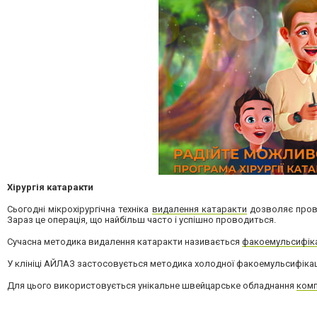
Хірургія катаракти
Сьогодні мікрохірургічна техніка
видалення катаракти
дозволяє прово
Зараз це операція, що найбільш часто і успішно проводиться.
Сучасна методика видалення катаракти називається
факоемульсифік
У клініці АЙЛАЗ застосовується методика холодної факоемульсифікаці
Для цього використовується унікальне швейцарське обладнання
комп