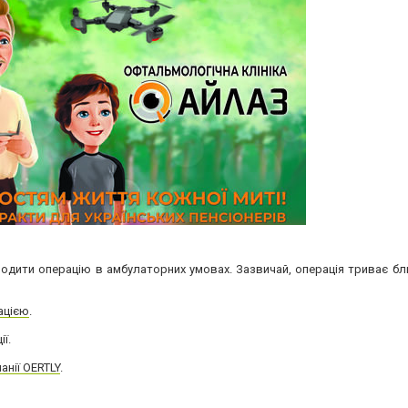
дити операцію в амбулаторних умовах. Зазвичай, операція триває бли
ацією
.
ї.
анії OERTLY
.