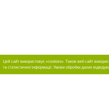
Цей сайт використовує «cookies». Також веб-сайт викорис
та статистичної інформації. Умови обробки даних відвідув
Реклама на сайті
Приєднуйтесь до 
Робота в нашій компанії
Франшиза "CitySites"
Про нас
Контакт
+38 (063) 734-84-32