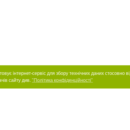
товує інтернет-сервіс для збору технічних даних стосовно в
ачів сайту див.
"Політика конфіденційності"
нас :
и
Автори проєкту