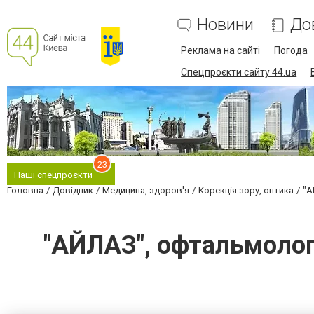
Новини
До
Реклама на сайті
Погода
Спецпроєкти сайту 44.ua
23
Наші спецпроєкти
Головна
Довідник
Медицина, здоров'я
Корекція зору, оптика
"А
"АЙЛАЗ", офтальмологі