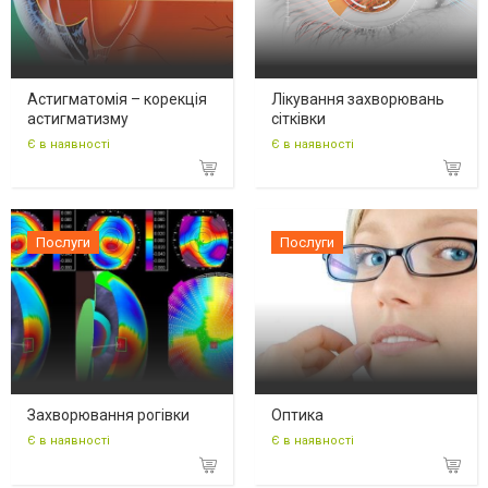
Астигматомія – корекція
Лікування захворювань
астигматизму
сітківки
Є в наявності
Є в наявності
Послуги
Послуги
Захворювання рогівки
Оптика
Є в наявності
Є в наявності