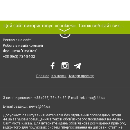
Цей сайт використовує «cookies». Також веб-сайт використовує інтернет-сервіс для збору технічних даних стосовно відвідувачів з метою отримання маркетингової та статистичної інформації. Умови обробки даних відвідувачів сайту див.
〉
Реклама на сайті
Робота в нашій компанії
Франшиза "CitySites"
+38 (063) 734-84-32
Про нас
Контакти
Автори проєкту
З питань реклами: +38 (063) 734-84-32. E-mail:
reklama@44.ua
E-mail редакції:
news@44.ua
Допускається цитування матеріалів без отримання попередньої згоди
44.ua за умови розміщення в тексті обов'язкового посилання на 44.ua -
Сайт міста Києва. Для інтернет-видань обов'язкове розміщення прямого,
відкритого для пошукових систем гіперпосилання на цитовані статті не