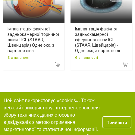
Імплантація факічної
Імплантація факічної
задньокамерної торичної
задньокамерної
лінзи TICL (STAAR,
сферичної лінзи ICL
Швейцарія) Одне око, з
(STAAR, Швейцарія) -
вартістю лінз
Одне око, з вартістю лі
Є в наявності
Є в наявності
Цей сайт використовує «cookies». Також
веб-сайт використовує інтернет-сервіс для
збору технічних даних стосовно
відвідувачів з метою отримання
Прийняти
маркетингової та статистичної інформації.