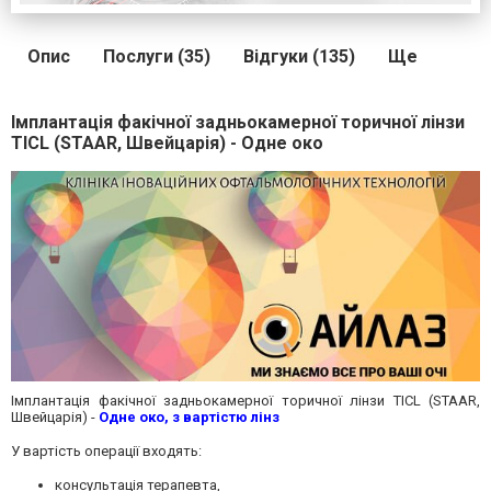
Опис
Послуги (35)
Відгуки (135)
Ще
Імплантація факічної задньокамерної торичної лінзи
TICL (STAAR, Швейцарія) - Одне око
Імплантація факічної задньокамерної торичної лінзи TICL (STAAR,
Швейцарія) -
Одне око, з вартістю лінз
У вартість операції входять:
консультація терапевта,