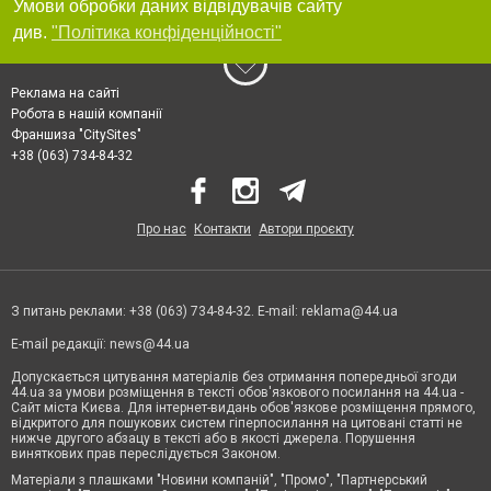
Умови обробки даних відвідувачів сайту
див.
"Політика конфіденційності"
Реклама на сайті
Робота в нашій компанії
Франшиза "CitySites"
+38 (063) 734-84-32
Про нас
Контакти
Автори проєкту
З питань реклами: +38 (063) 734-84-32. E-mail:
reklama@44.ua
E-mail редакції:
news@44.ua
Допускається цитування матеріалів без отримання попередньої згоди
44.ua за умови розміщення в тексті обов'язкового посилання на 44.ua -
Сайт міста Києва. Для інтернет-видань обов'язкове розміщення прямого,
відкритого для пошукових систем гіперпосилання на цитовані статті не
нижче другого абзацу в тексті або в якості джерела. Порушення
виняткових прав переслідується Законом.
Матеріали з плашками "Новини компаній", "Промо", "Партнерський