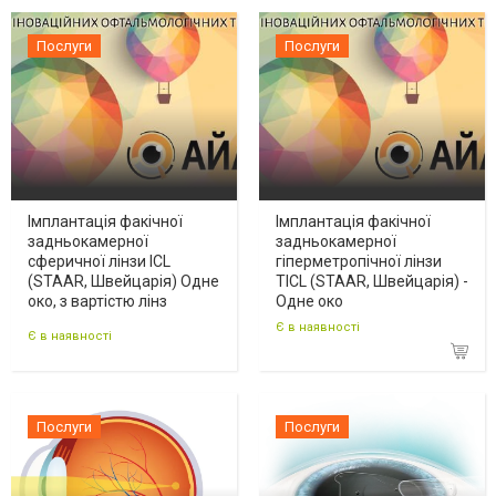
Послуги
Послуги
Імплантація факічної
Імплантація факічної
задньокамерної
задньокамерної
сферичної лінзи ICL
гіперметропічної лінзи
(STAAR, Швейцарія) Одне
TICL (STAAR, Швейцарія) -
око, з вартістю лінз
Одне око
Є в наявності
Є в наявності
Послуги
Послуги