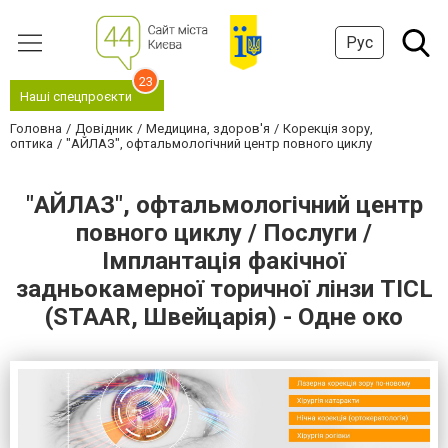
Рус
23
Наші спецпроєкти
Головна
Довідник
Медицина, здоров'я
Корекція зору,
оптика
"АЙЛАЗ", офтальмологічний центр повного циклу
"АЙЛАЗ", офтальмологічний центр
повного циклу / Послуги /
Імплантація факічної
задньокамерної торичної лінзи TICL
(STAAR, Швейцарія) - Одне око