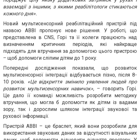
взаємодії з іншими, з якими реабілітологи стикаються
кожного дня».
Новий мультисенсорний реабілітаційний пристрій під
назвою ABBI пропонує нове рішення. У роботі, що
представлена в CNS, Горі та її колеги працюють над
визначенням критичних періодів, які найкраще
підходять для втручання за допомогою цього пристрою
– щоб допомоги сліпим дітям до 1 року.
Попередні дослідження показали, що розвиток
мультисенсорної інтеграції відбувається пізно, після 8-
10 років.
«Це відкриття змінило уявлення людей про
розвиток мультисенсорних навичок»,
– говорить Горі.
Це дало її команді можливість розробити методику
втручання, що могла б допомогти як дітям із вадами
зору, так і дорослим шляхом інтеграції звукової та
рухової інформації.
Пристрій ABBI – це браслет, який вони розробили для
використання звукових даних за відсутності візуальних
даних, щоб допомогти відновити відчуття простору. У