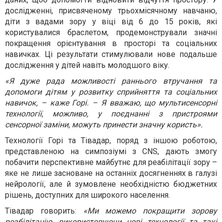
дослідженні, присвяченому трьохмісячному навчаню,
діти з вадами зору у віці від 6 до 15 років, які
користувалися браслетом, продемонстрували значні
покращення орієнтування в просторі та соціальних
навичках. Ці результати стимулювали нове подальше
дослідження у дітей навіть молодшого віку.
«Я дуже рада можливості раннього втручання та
допомоги дітям у розвитку сприйняття та соціальних
навичок, – каже Горі. – Я вважаю, що мультисенсорні
технології, можливо, у поєднанні з пристроями
сенсорної заміни, можуть принести значну користь».
Технології Горі та Тівадар, поряд з іншою роботою,
представленою на симпозіумі з CNS, дають змогу
побачити перспективне майбутнє для реабілітації зору –
яке не лише засноване на останніх досягненнях в галузі
нейрології, але й зумовлене необхідністю бюджетних
рішень, доступних для широкого населення.
Тівадар говорить:
«Ми можемо покращити зорову
реабілітацію, використовуючи нові технології та такі