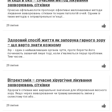
Ін’єкції в око – сучасний метод лікування
захворювань сітківки
Сучасна офтальмологія пропонує ефективні малоінвазивні методи
лікування захворювань сітківки та інших патологій очей. Одним із
таких методів є інтравітреальні ін’єкції...
29 липня
Здоровий спосіб життя як запорука гарного зору
– що варто знати кожному
Зір – один з найважливіших органів чуття, проте берегти його
починають зазвичай лише тоді, коли з’являються перші проблеми.
Тим часом...
29 липня
Вітректомія – сучасне хірургічне лікування
захворювань сітківки
Здоров’я сітківки має вирішальне значення для збереження якісного
зору. Якщо через захворювання чи травму виникають зміни у
склистому тілі або...
29 липня