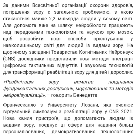
За даними Всесвітньої організації охорони здоров’я,
погіршення зору є загальною проблемою, з якою
стикаються майже 2,2 мільярда людей у всьому світі.
Але допомога вже на шляху: нейробіологи працюють
над передовими технологіями та наукою про мозок,
щоб розробити нові способи орієнтування у
навколишньому світі для людей із вадами зору. На
щорічному засіданні Товариства Когнітивних Нейронаук
(CNS) дослідники представили нові методи інтеграції
цифрових тактильних відчуттів і звукових технологій
для трансформації реабілітації зору для дітей і дорослих.
«Реабілітація зору вимагає поєднання
фундаментальних досліджень, моделювання та методів
нейровізуалізації»,
– говорить Бенедетта
Франческалло з Університету Лозани, яка очолює
віртуальний симпозіум з реабілітації зору у CNS 2021.
Нова хвиля пристроїв, що допомагають людям із
вадами зору, поєднує ці сфери для надання більш
персоналізованих, демократизованих технологічних