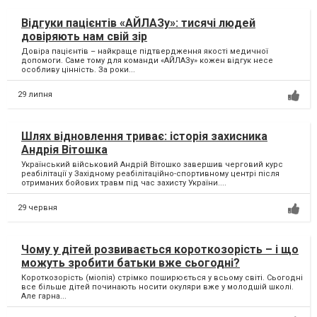
Відгуки пацієнтів «АЙЛАЗу»: тисячі людей
довіряють нам свій зір
Довіра пацієнтів – найкраще підтвердження якості медичної
допомоги. Саме тому для команди «АЙЛАЗу» кожен відгук несе
особливу цінність. За роки...
29 липня
Шлях відновлення триває: історія захисника
Андрія Вітошка
Український військовий Андрій Вітошко завершив черговий курс
реабілітації у Західному реабілітаційно-спортивному центрі після
отриманих бойових травм під час захисту України....
29 червня
Чому у дітей розвивається короткозорість – і що
можуть зробити батьки вже сьогодні?
Короткозорість (міопія) стрімко поширюється у всьому світі. Сьогодні
все більше дітей починають носити окуляри вже у молодшій школі.
Але гарна...