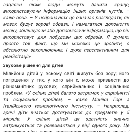
завдяки яким люди можуть бачити краще,
використовуючи інформацію інших органів чуттів, –
каже вона. – У нейронауках це означає розглядати, як
мозок будує зорові образи, і намагатися допомогти
мозку, збільшуючи або доповнюючи інформацію, що він
використовує для побудови цих образів. Я думаю,
просто той факт, що ми можемо це зробити, є
абсолютно захоплюючим, і дуже перспективним для
реабілітації»
.
Звукове рішення для дітей
Мільйони дітей у всьому світі живуть без зору; його
погіршення у тих, у кого він є, може призвести до
різноманітних рухових, сприймальних і соціальних
проблем.
«У сліпих дітей багато затримок у сприйнятті
та соціальних проблем, – каже Моніка Горі з
Італійського технологічного інституту. – Наприклад,
зрячі діти вчаться дотягуватися до предметів у 5
місяців. У сліпих дітей ця здатність значно
затримується та розвивається у віці одного року. Це
породжує цілу низку додаткових затримок у рухах і