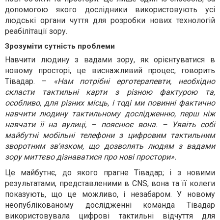
допомогою якого дослідники використовують усі
людські органи чуття для розробки нових технологій
реабілітації зору.
Зрозуміти сутність проблеми
Навчити людину з вадами зору, як орієнтуватися в
новому просторі, це виснажливий процес, говорить
Тівадар. –
«Нам потрібні ерготерапевти, необхідно
скласти тактильні карти з різною фактурою та,
особливо, для різних місць, і тоді ми повинні фактично
навчити людину тактильному дослідженню, перш ніж
навчати її на вулиці, – пояснює вона. – Уявіть собі
майбутні мобільні телефони з цифровим тактильним
зворотним зв'язком, що дозволять людям з вадами
зору миттєво дізнаватися про нові простори».
Це майбутнє, до якого прагне Тівадар; і з новими
результатами, представленими в CNS, вона та її колеги
показують, що це можливо, і незабаром. У новому
неопублікованому дослідженні команда Тівадар
використовувала цифрові тактильні відчуття для