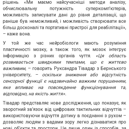
рішень. «Ми маємо найсучасніші методи аналізу,
обчислювальну потужність суперкомп'ютерів,
можливість записувати дані до рівня деталізації, що
раніше був неможливий, і можливість створювати все
більш досконалі та портативні пристрої для реабілітації»,
– каже вона.
У той же час нейробіологи мають розуміння
пластичності мозку, а також того, як мозок інтегрує
інформацію з різних органів чуття.
«Ця область
розвивається швидкими темпами, що є життєво
важливим
, – говорить Руксандра Тівадар з Бернського
університету, –
оскільки зниження або відсутність
сенсорної функції є надзвичайно важким порушенням,
яке впливає на повсякденне функціонування та,
відповідно, на якість життя».
Тівадар представляє нове дослідження, що показує, як
зворотний зв’язок від цифрових тактильних відчуттів –
використовуючи відчуття дотику в поєднанні з рухом –
дозволяє людям з вадами зору легко дізнаватися про
нові об’єкти та простори. Це лише один із способів, за