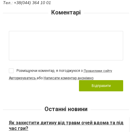
Тел.:
+38
(
0
44) 364 10 01
Коментарі
Розміщуючи коментар, я погоджуюся з
Правилами сайту
Авторизуватись
або
Написати коментар анонімно
Відправити
Останні новини
Як захистити дитину від травм очей вдома та під
час гри?