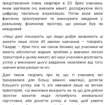
представлення плану квартири в 2D. Зрячі учасники,
яким зав’язали очі, вивчили макет, досліджуючи його
цифрову тактильну візуалізацію. Потім вони мали
фактично орієнтуватися та виконувати завдання у
реальному, фізичному просторі, що раніше був їм
невідомий.
«Наші дані показують, що люди добре засвоюють ці
макети лише після 45 хвилин навчання
, – говорить
Тівадар. –
Крім того, ми також бачимо, що учасники не
мають абсолютно жодних проблем у вивченні легких
траєкторій у цьому макеті; всі наші учасники досягають
успіху у виконанні цього завдання, незалежно від того,
навчені вони раніше чи ні».
Дані також свідчать про те, що ті учасники, які
тренувалися для більш важкої навігації, досягли
більшого успіху, ніж ті, хто навчався лише на легких
траєкторіях.
«Ці висновки вказують на те, що для дійсно
простих макетів люди потребують мінімальної
підготовки, аби досягти успіху в тому, щоб уявити