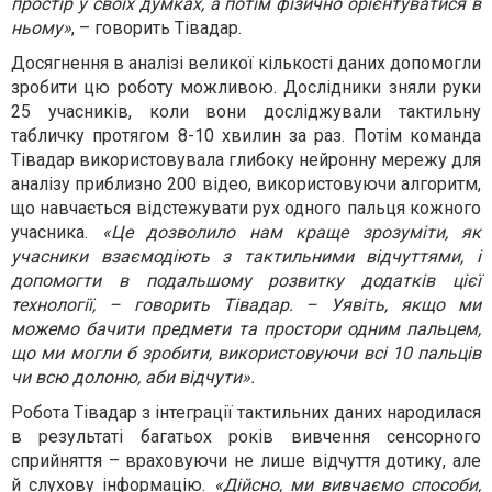
простір у своїх думках, а потім фізично орієнтуватися в
ньому»
, – говорить Тівадар.
Досягнення в аналізі великої кількості даних допомогли
зробити цю роботу можливою. Дослідники зняли руки
25 учасників, коли вони досліджували тактильну
табличку протягом 8-10 хвилин за раз. Потім команда
Тівадар використовувала глибоку нейронну мережу для
аналізу приблизно 200 відео, використовуючи алгоритм,
що навчається відстежувати рух одного пальця кожного
учасника.
«Це дозволило нам краще зрозуміти, як
учасники взаємодіють з тактильними відчуттями, і
допомогти в подальшому розвитку додатків цієї
технології, – говорить Тівадар. – Уявіть, якщо ми
можемо бачити предмети та простори одним пальцем,
що ми могли б зробити, використовуючи всі 10 пальців
чи всю долоню, аби відчути».
Робота Тівадар з інтеграції тактильних даних народилася
в результаті багатьох років вивчення сенсорного
сприйняття – враховуючи не лише відчуття дотику, але
й слухову інформацію.
«Дійсно, ми вивчаємо способи,