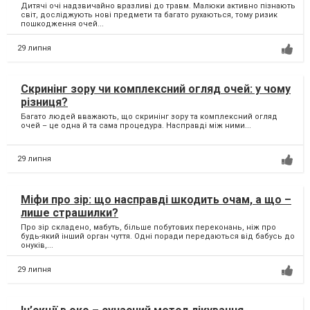
Дитячі очі надзвичайно вразливі до травм. Малюки активно пізнають
світ, досліджують нові предмети та багато рухаються, тому ризик
пошкодження очей...
29 липня
Скринінг зору чи комплексний огляд очей: у чому
різниця?
Багато людей вважають, що скринінг зору та комплексний огляд
очей – це одна й та сама процедура. Насправді між ними...
29 липня
Міфи про зір: що насправді шкодить очам, а що –
лише страшилки?
Про зір складено, мабуть, більше побутових переконань, ніж про
будь-який інший орган чуття. Одні поради передаються від бабусь до
онуків,...
29 липня