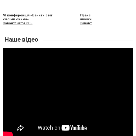
VI конференція «Бачити світ
Прайс
своїми очима»
клініки
Завантажити PDF
Завантажити XLS
Наше відео