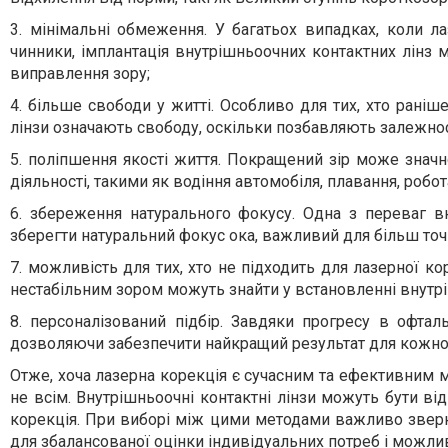
3. мінімальні обмеження. У багатьох випадках, коли л
чинники, імплантація внутрішньоочних контактних лінз
виправлення зору;
4. більше свободи у житті. Особливо для тих, хто раніш
лінзи означають свободу, оскільки позбавляють залежност
5. поліпшення якості життя. Покращений зір може значн
діяльності, такими як водіння автомобіля, плавання, робо
6. збереження натурального фокусу. Одна з переваг в
зберегти натуральний фокус ока, важливий для більш точн
7. можливість для тих, хто не підходить для лазерної 
нестабільним зором можуть знайти у встановленні внутрі
8. персоналізований підбір. Завдяки прогресу в офталь
дозволяючи забезпечити найкращий результат для кожног
Отже, хоча лазерна корекція є сучасним та ефективним 
не всім. Внутрішньоочні контактні лінзи можуть бути в
корекція. При виборі між цими методами важливо зверн
для збалансованої оцінки індивідуальних потреб і можли