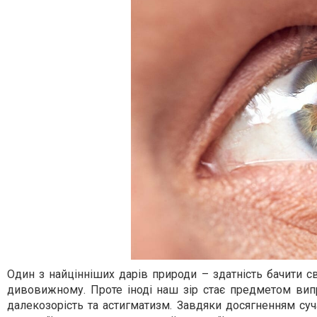
Один з найцінніших дарів природи – здатність бачити 
дивовижному. Проте іноді наш зір стає предметом випро
далекозорість та астигматизм. Завдяки досягненням с