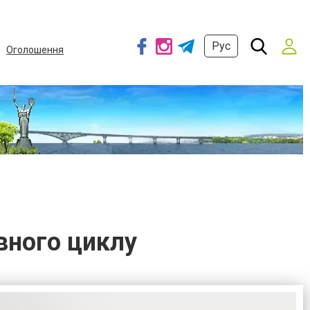
Рус
Оголошення
вного циклу