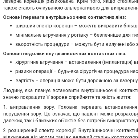
лазерна корекція ризикована. Крім того, якщо стабільн
також стають очікуваною альтернативою для виправленн
Основні переваги внутрішньоочних контактних лінз:
ширший спектр корекції – можуть виправити більший
мінімальне втручання у рогівку – безпечніше для ти
зворотність процедури – можуть бути вилучені або з
Основні недоліки внутрішньоочних контактних лінз:
хірургічне втручання – встановлення (імплантація) в
ризики операції – будь-яка хірургічна процедура несе
вартість – операція може бути дорожчою за лазерну к
Людину, яка планує встановити внутрішньоочні контакт
значно покращити її зорове сприйняття та якість життя:
1. виправлення зору. Головна перевага встановлення
порушення зору. Це означає, що пацієнт може розрахову
далеких, так і близьких об’єктів без потреби використову
2. розширений спектр корекції. Внутрішньоочні контактні
відхилення від норми, такі як великий ступінь короткозор