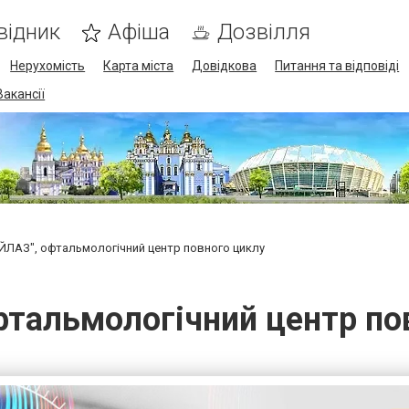
відник
Афіша
Дозвілля
Нерухомість
Карта міста
Довідкова
Питання та відповіді
Вакансії
ЙЛАЗ", офтальмологічний центр повного циклу
фтальмологічний центр по