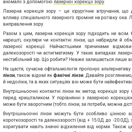
аномалії з допомогою
лазерної корекції зору
.
Лазерна корекція зору – це хірургічне втручання, щ
впливу спеціального лазерного проміня на рогівку ока. 
виправлення зору.
Разом з цим, лазерна корекція зору підходить не всім. 
нарешті, окуляри чи контактні лінзи, що набридли й о
лазерної корекції. Найчастішими причинами відмови
далекозорості чи астигматизму. У таких випадках лазер
нестабільний зір. Що робити? Невже залишається лише ві
На щастя, сучасна офтальмологія пропонує альтернативу 
лінзи
, також відомі як
факічні лінзи
. Давайте розглянемо,
й недоліки, та в яких ситуаціях він може бути найефекти
Внутрішньоочні контактні лінзи як метод корекціх зору
перед кришталиком. У порівнянні з лазерною корекцією 
може бути зворотним (тобто лінзи, за потреби, можна дістат
Внутрішньоочні лінзи можуть бути особливо цінною а
короткозорості та далекозорості (від + 15.0Д до -20.0Д)
коригувати навіть значні відхилення від норми. Також 