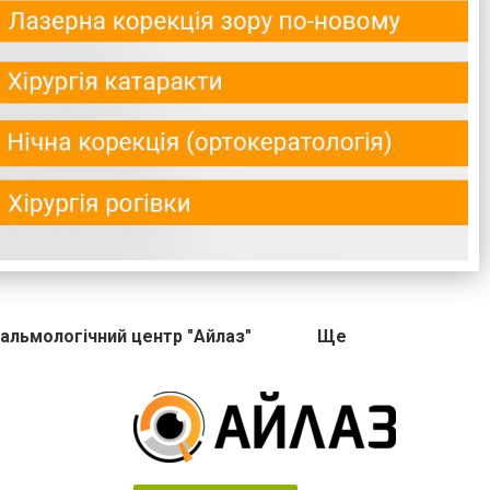
альмологічний центр "Айлаз"
Ще