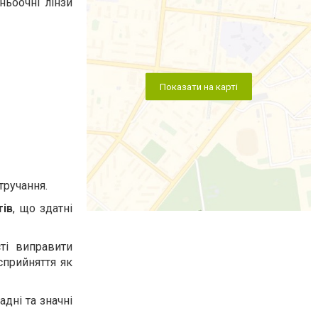
ньоочні лінзи
Показати на карті
тручання.
тів
, що здатні
ті виправити
сприйняття як
адні та значні