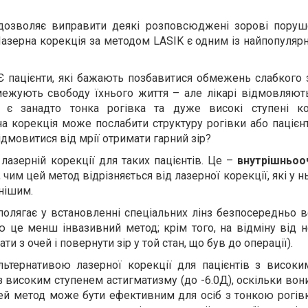
о дозволяє виправити деякі розповсюджені зорові пору
Лазерна корекція за методом LASIK є одним із найпопуляр
Є пацієнти, які бажають позбавитися обмежень слабкого з
бмежують свободу їхнього життя – але лікарі відмовляют
 є занадто тонка рогівка та дуже високі ступені кор
на корекція може послабити структуру рогівки або паціє
дмовитися від мрії отримати гарний зір?
лазерній корекції для таких пацієнтів. Це –
внутрішньооч
 чим цей метод відрізняється від лазерної корекції, які у 
внішим.
 полягає у встановленні спеціальних лінз безпосередньо 
це менш інвазивний метод; крім того, на відміну від не
и з очей і повернути зір у той стан, що був до операції).
льтернативою лазерної корекції для пацієнтів з високи
, з високим ступенем астигматизму (до -6.0Д), оскільки во
цей метод може бути ефективним для осіб з тонкою рогів