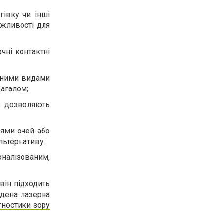
гівку чи інші
ожливості для
чні контактні
ізними видами
загалом;
и дозволяють
нями очей або
льтернативу;
оналізованим,
він підходить
едена лазерна
гностики зору