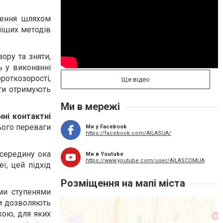
шення шляхом
ніших методів
ору та зняти,
ь у виконанні
откозорості,
Ще відео
нти отримують
Ми в мережі
ні контактні
нього переваги
Ми у Facebook
https://facebook.com/AILASUA/
всередину ока
Ми в Youtube
https://www.youtube.com/user/AILASCOMUA
ї, цей підхід
Розміщення на мапі міста
ми ступенями
ни дозволяють
кою, для яких