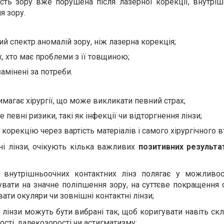
ість зору вже порушена після лазерної корекції, внутріш
я зору.
 спектр аномалій зору, ніж лазерна корекція;
х, хто має проблеми з її товщиною;
амінені за потреби.
имагає хірургії, що може викликати певний страх;
 певні ризики, такі як інфекції чи відторгнення лінзи;
орекцію через вартість матеріалів і самого хірургічного в
ні лінзи, очікують кілька важливих
позитивних результа
 внутрішньоочних контактних лінз полягає у можливос
вати на значне поліпшення зору, на суттєве покращення 
вати окуляри чи зовнішні контактні лінзи;
 лінзи можуть бути вибрані так, щоб коригувати навіть скл
ості, далекозорості чи астигматизму;