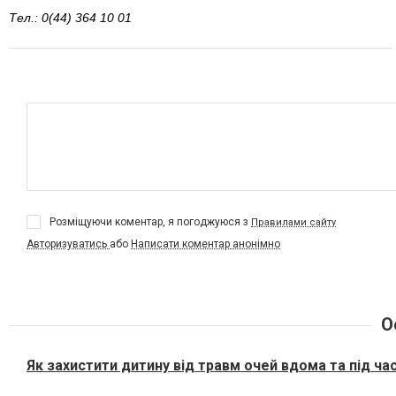
Тел.: 0(44) 364 10 01
Розміщуючи коментар, я погоджуюся з
Правилами сайту
Авторизуватись
або
Написати коментар анонімно
О
Як захистити дитину від травм очей вдома та під ча