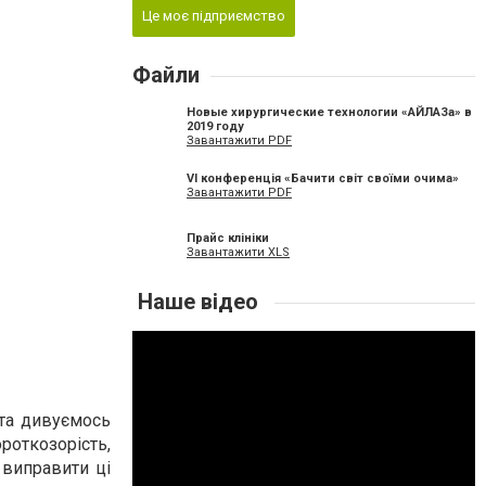
Це моє підприємство
Файли
Новые хирургические технологии «АЙЛАЗа» в
2019 году
Завантажити PDF
VI конференція «Бачити світ своїми очима»
Завантажити PDF
Прайс клініки
Завантажити XLS
Наше відео
 та дивуємось
роткозорість,
 виправити ці