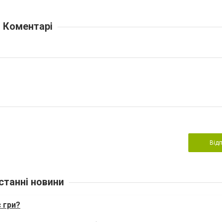
Коментарі
Від
станні новини
с гри?