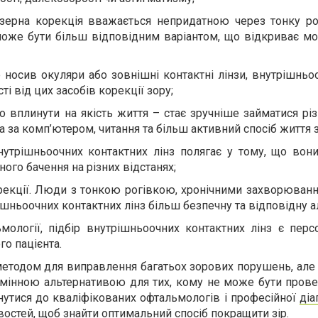
азерна корекція вважається непридатною через тонку ро
 може бути більш відповідним варіантом, що відкриває м
е носив окуляри або зовнішні контактні лінзи, внутрішньоо
і від цих засобів корекції зору;
о вплинути на якість життя – стає зручніше займатися р
та за комп’ютером, читання та більш активний спосіб життя 
нутрішньоочних контактних лінз полягає у тому, що вон
ого бачення на різних відстанях;
корекції. Люди з тонкою рогівкою, хронічними захворюван
шньоочних контактних лінз більш безпечну та відповідну а
мології, підбір внутрішньоочних контактних лінз є перс
о пацієнта.
методом для виправлення багатьох зорових порушень, але 
ідмінною альтернативою для тих, кому не може бути пров
утися до кваліфікованих офтальмологів і професійної
діа
востей, щоб знайти оптимальний спосіб покращити зір.